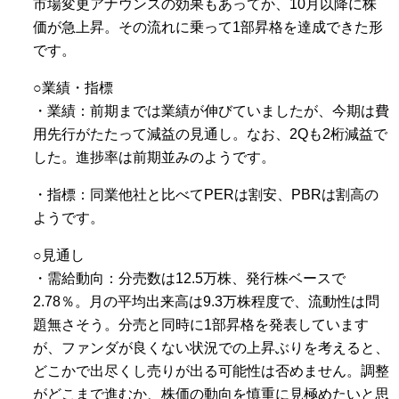
市場変更アナウンスの効果もあってか、10月以降に株
価が急上昇。その流れに乗って1部昇格を達成できた形
です。
○業績・指標
・業績：前期までは業績が伸びていましたが、今期は費
用先行がたたって減益の見通し。なお、2Qも2桁減益で
した。進捗率は前期並みのようです。
・指標：同業他社と比べてPERは割安、PBRは割高の
ようです。
○見通し
・需給動向：分売数は12.5万株、発行株ベースで
2.78％。月の平均出来高は9.3万株程度で、流動性は問
題無さそう。分売と同時に1部昇格を発表しています
が、ファンダが良くない状況での上昇ぶりを考えると、
どこかで出尽くし売りが出る可能性は否めません。調整
がどこまで進むか、株価の動向を慎重に見極めたいと思