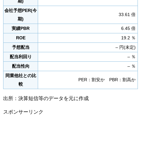
期)
会社予想PER(今
33.61 倍
期)
実績PBR
6.45 倍
ROE
19.2 ％
予想配当
– 円(未定)
配当利回り
– ％
配当性向
– ％
同業他社との比
PER：割安か PBR：割高か
較
出所：決算短信等のデータを元に作成
スポンサーリンク