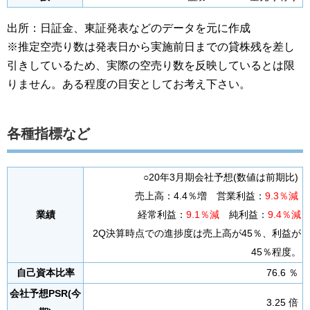
出所：日証金、東証発表などのデータを元に作成
※推定空売り数は発表日から実施前日までの貸株残を差し
引きしているため、実際の空売り数を反映しているとは限
りません。ある程度の目安としてお考え下さい。
各種指標など
○20年3月期会社予想(数値は前期比)
売上高：4.4％増 営業利益：
9.3％減
業績
経常利益：
9.1％減
純利益：
9.4％減
2Q決算時点での進捗度は売上高が45％、利益が
45％程度。
自己資本比率
76.6 ％
会社予想PSR(今
3.25 倍