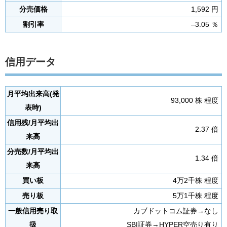
分売価格
1,592 円
割引率
–3.05 ％
信用データ
月平均出来高(発
93,000 株 程度
表時)
信用残/月平均出
2.37 倍
来高
分売数/月平均出
1.34 倍
来高
買い板
4万2千株 程度
売り板
5万1千株 程度
一般信用売り取
カブドットコム証券→なし
扱
SBI証券→HYPER空売り有り