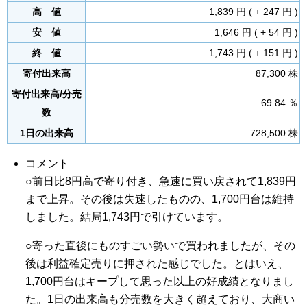
高 値
1,839 円 ( + 247 円 )
安 値
1,646 円 ( + 54 円 )
終 値
1,743 円 ( + 151 円 )
寄付出来高
87,300 株
寄付出来高/分売
69.84 ％
数
1日の出来高
728,500 株
コメント
○前日比8円高で寄り付き、急速に買い戻されて1,839円
まで上昇。その後は失速したものの、1,700円台は維持
しました。結局1,743円で引けています。
○寄った直後にものすごい勢いで買われましたが、その
後は利益確定売りに押された感じでした。とはいえ、
1,700円台はキープして思った以上の好成績となりまし
た。1日の出来高も分売数を大きく超えており、大商い