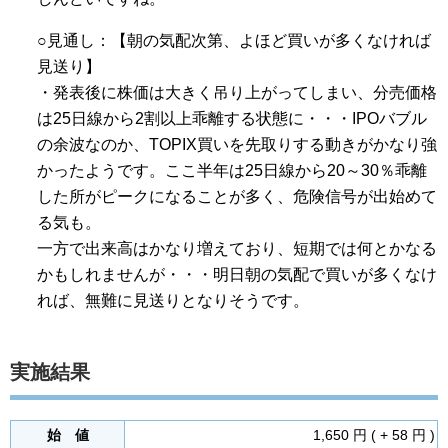
○見通し：【朝の気配次第、よほど買いが多くなければ
見送り】
・発表後に株価は大きく吊り上がってしまい、分売価格
は25日線から2割以上乖離する状態に・・・IPOバブル
の余波なのか、TOPIX買いを先取りする動きがかなり強
かったようです。ここ半年は25日線から20～30％乖離
した所がピークになることが多く、危険信号が出始めて
る気も。
一方で出来高はかなり増えており、短期では何とかなる
かもしれませんが・・・明日朝の気配で買いが多くなけ
れば、無難に見送りとなりそうです。
実施結果
始 値
1,650 円 ( + 58 円 )