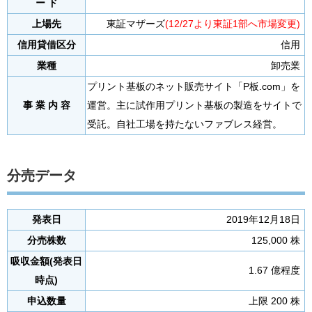
ー ド
上場先
東証マザーズ
(12/27より東証1部へ市場変更)
信用貸借区分
信用
業種
卸売業
プリント基板のネット販売サイト「P板.com」を
事 業 内 容
運営。主に試作用プリント基板の製造をサイトで
受託。自社工場を持たないファブレス経営。
分売データ
発表日
2019年12月18日
分売株数
125,000 株
吸収金額(発表日
1.67 億程度
時点)
申込数量
上限 200 株