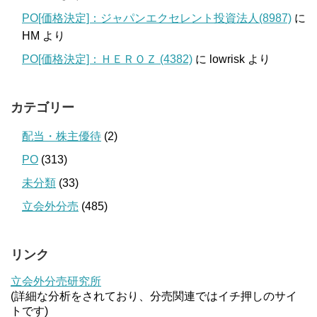
PO[価格決定]：ジャパンエクセレント投資法人(8987)
に
HM
より
PO[価格決定]：ＨＥＲＯＺ (4382)
に
lowrisk
より
カテゴリー
配当・株主優待
(2)
PO
(313)
未分類
(33)
立会外分売
(485)
リンク
立会外分売研究所
(詳細な分析をされており、分売関連ではイチ押しのサイ
トです)