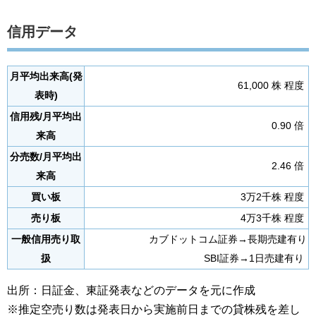
信用データ
月平均出来高(発
61,000 株 程度
表時)
信用残/月平均出
0.90 倍
来高
分売数/月平均出
2.46 倍
来高
買い板
3万2千株 程度
売り板
4万3千株 程度
一般信用売り取
カブドットコム証券→長期売建有り
扱
SBI証券→1日売建有り
出所：日証金、東証発表などのデータを元に作成
※推定空売り数は発表日から実施前日までの貸株残を差し