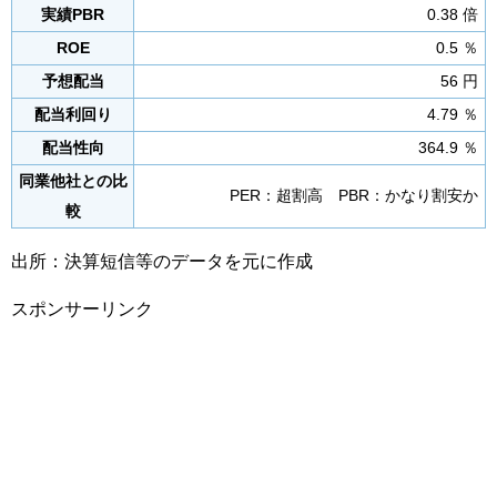
実績PBR
0.38 倍
ROE
0.5 ％
予想配当
56 円
配当利回り
4.79 ％
配当性向
364.9 ％
同業他社との比
PER：超割高 PBR：かなり割安か
較
出所：決算短信等のデータを元に作成
スポンサーリンク