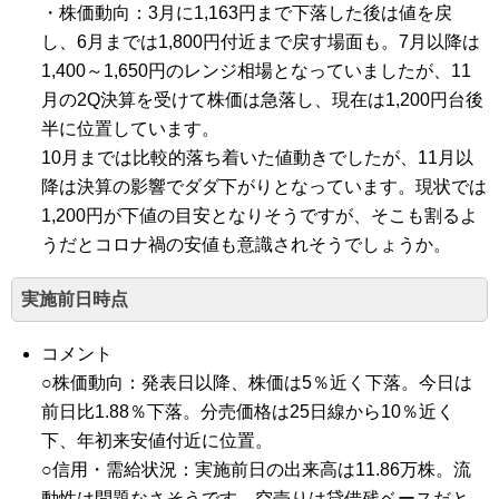
・株価動向：3月に1,163円まで下落した後は値を戻
し、6月までは1,800円付近まで戻す場面も。7月以降は
1,400～1,650円のレンジ相場となっていましたが、11
月の2Q決算を受けて株価は急落し、現在は1,200円台後
半に位置しています。
10月までは比較的落ち着いた値動きでしたが、11月以
降は決算の影響でダダ下がりとなっています。現状では
1,200円が下値の目安となりそうですが、そこも割るよ
うだとコロナ禍の安値も意識されそうでしょうか。
実施前日時点
コメント
○株価動向：発表日以降、株価は5％近く下落。今日は
前日比1.88％下落。分売価格は25日線から10％近く
下、年初来安値付近に位置。
○信用・需給状況：実施前日の出来高は11.86万株。流
動性は問題なさそうです。空売りは貸借残ベースだと