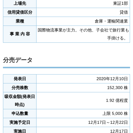
上場先
東証1部
信用貸借区分
貸借
業種
倉庫・運輸関連業
国際物流事業が主力。その他、子会社で旅行業も
事 業 内 容
手掛ける。
分売データ
発表日
2020年12月10日
分売株数
152,300 株
吸収金額(発表日
1.92 億程度
時点)
申込数量
上限 5,000 株
実施予定日
12月17日～12月22日
実施日
12月17日