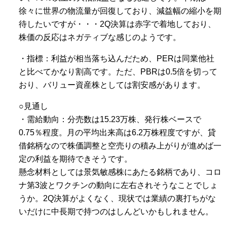
徐々に世界の物流量が回復しており、減益幅の縮小を期
待したいですが・・・2Q決算は赤字で着地しており、
株価の反応はネガティブな感じのようです。
・指標：利益が相当落ち込んだため、PERは同業他社
と比べてかなり割高です。ただ、PBRは0.5倍を切って
おり、バリュー資産株としては割安感があります。
○見通し
・需給動向：分売数は15.23万株、発行株ベースで
0.75％程度。月の平均出来高は6.2万株程度ですが、貸
借銘柄なので株価調整と空売りの積み上がりが進めば一
定の利益を期待できそうです。
懸念材料としては景気敏感株にあたる銘柄であり、コロ
ナ第3波とワクチンの動向に左右されそうなことでしょ
うか。2Q決算がよくなく、現状では業績の裏打ちがな
いだけに中長期で持つのはしんどいかもしれません。