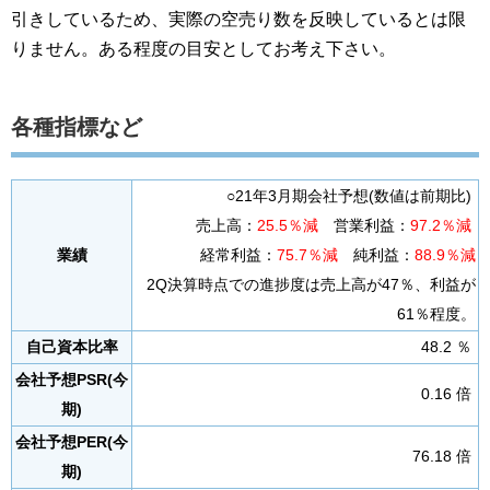
引きしているため、実際の空売り数を反映しているとは限
りません。ある程度の目安としてお考え下さい。
各種指標など
○21年3月期会社予想(数値は前期比)
売上高：
25.5％減
営業利益：
97.2％減
業績
経常利益：
75.7％減
純利益：
88.9％減
2Q決算時点での進捗度は売上高が47％、利益が
61％程度。
自己資本比率
48.2 ％
会社予想PSR(今
0.16 倍
期)
会社予想PER(今
76.18 倍
期)