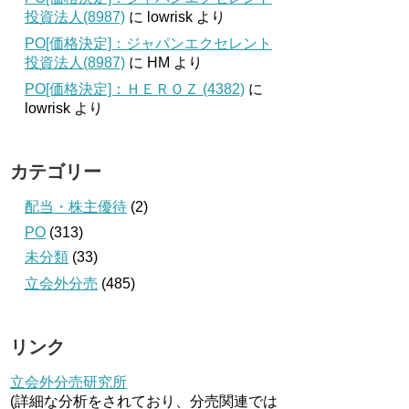
投資法人(8987)
に
lowrisk
より
PO[価格決定]：ジャパンエクセレント
投資法人(8987)
に
HM
より
PO[価格決定]：ＨＥＲＯＺ (4382)
に
lowrisk
より
カテゴリー
配当・株主優待
(2)
PO
(313)
未分類
(33)
立会外分売
(485)
リンク
立会外分売研究所
(詳細な分析をされており、分売関連では