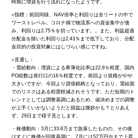
時期に増資を行う流れになったようです。
○指標：前回同様、NAV倍率と利回りは全リートの中で
ワーストレベル。コロナ禍で物流系への資金集中が進
み、利回りは2.75％を切っています。。また、利益超過
分配金を除いた利回りは2.43％まで低下しており、分配
金目的の投資対象にはしづらい感じですね。
○見通し：
・需給動向：増資による希薄化比率は22.9％程度、国内
PO総数は発行口の16％程度です。前回より規模がやや
大きいですが、今回より貸借銘柄となっており、需給面
でのリスクはある程度軽減されそうです。ただ短期のト
レンドとしては調整基調にあるため、値決めまでの調整
が上手くいかないようだと損益は微妙かも？とりあえ
ず、29日まで様子見とします。
・株価動向：3月に33.6万まで急落したものの、その後
はすぐに株価が回復基調に。7月には52万円台まで上昇