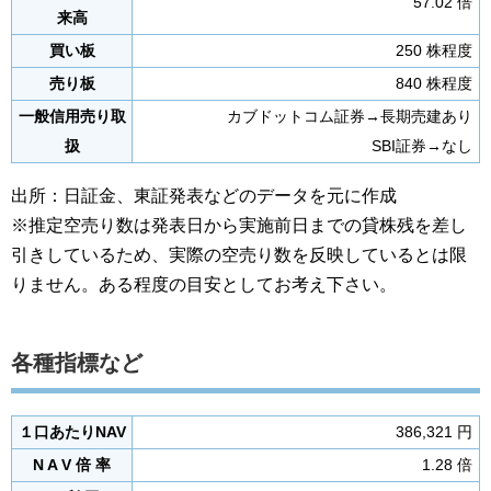
57.02 倍
来高
買い板
250 株程度
売り板
840 株程度
一般信用売り取
カブドットコム証券→長期売建あり
扱
SBI証券→なし
出所：日証金、東証発表などのデータを元に作成
※推定空売り数は発表日から実施前日までの貸株残を差し
引きしているため、実際の空売り数を反映しているとは限
りません。ある程度の目安としてお考え下さい。
各種指標など
１口あたりNAV
386,321 円
N A V 倍 率
1.28 倍