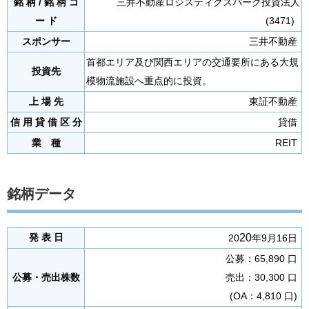
銘 柄 / 銘 柄 コ
三井不動産ロジスティクスパーク投資法人
ー ド
(3471)
スポンサー
三井不動産
首都エリア及び関西エリアの交通要所にある大規
投資先
模物流施設へ重点的に投資。
上 場 先
東証不動産
信 用 貸 借 区 分
貸借
業 種
REIT
銘柄データ
20
発 表 日
20
年9月16日
公募：65,890 口
公募・売出株数
売出：30,300 口
(OA：4,810 口)