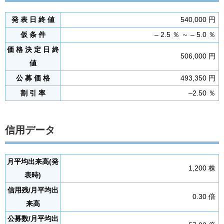
発 表 日 終 値
540,000 円
仮 条 件
– 2.5 ％ ～ – 5.0 ％
価 格 決 定 日 終
506,000 円
値
公 募 価 格
493,350 円
割 引 率
–2.50 ％
信用データ
月平均出来高(発
1,200 株
表時)
信用残/月平均出
0.30 倍
来高
公募数/月平均出