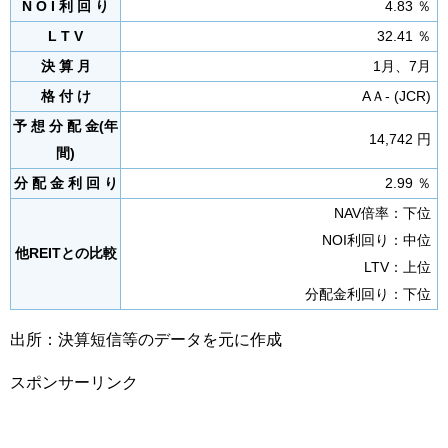
N O I 利 回 り
4.83 ％
L T V
32.41 ％
決 算 月
1月、7月
格 付 け
AＡ- (JCR)
予 想 分 配 金(年
14,742 円
間)
分 配 金 利 回 り
2.99 ％
NAV倍率：下位
NOI利回り：中位
他REITとの比較
LTV：上位
分配金利回り：下位
出所：決算短信等のデータを元に作成
スポンサーリンク