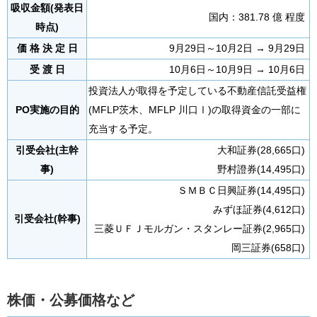
吸収金額(発表日
国内：381.78 億 程度
時点)
価 格 決 定 日
9月29日～10月2日 → 9月29日
受 渡 日
10月6日～10月9日 → 10月6日
投資法人が取得を予定している不動産信託受益権
PO実施の目的
(MFLP茨木、MFLP 川口Ⅰ)の取得資金の一部に
充当する予定。
引受会社(主幹
大和証券(28,665口)
事)
野村證券(14,495口)
ＳＭＢＣ日興証券(14,495口)
みずほ証券(4,612口)
引受会社(幹事)
三菱ＵＦＪモルガン・スタンレー証券(2,965口)
岡三証券(658口)
株価・公募価格など