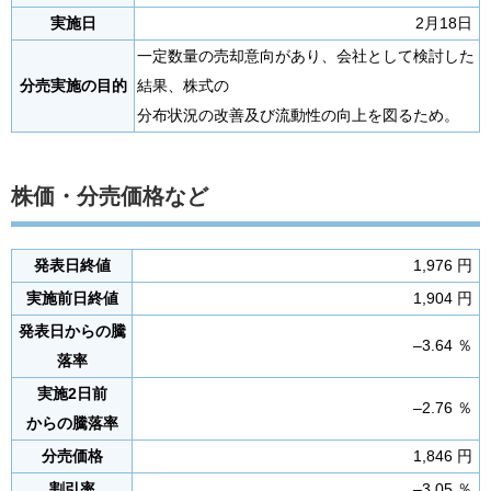
実施日
2月18日
一定数量の売却意向があり、会社として検討した
分売実施の目的
結果、株式の
分布状況の改善及び流動性の向上を図るため。
株価・分売価格など
発表日終値
1,976 円
実施前日終値
1,904 円
発表日からの騰
–3.64 ％
落率
実施2日前
–2.76 ％
からの騰落率
分売価格
1,846 円
割引率
–3.05 ％