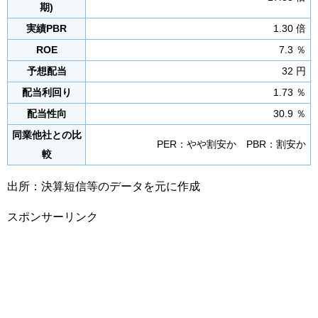
期)
実績PBR
1.30 倍
ROE
7.3 ％
予想配当
32 円
配当利回り
1.73 ％
配当性向
30.9 ％
同業他社との比
PER：やや割安か PBR：割安か
較
出所：決算短信等のデータを元に作成
スポンサーリンク