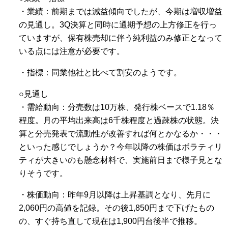
・業績：前期までは減益傾向でしたが、今期は増収増益
の見通し。3Q決算と同時に通期予想の上方修正を行っ
ていますが、保有株売却に伴う純利益のみ修正となって
いる点には注意が必要です。
・指標：同業他社と比べて割安のようです。
○見通し
・需給動向：分売数は10万株、発行株ベースで1.18％
程度。月の平均出来高は6千株程度と過疎株の状態。決
算と分売発表で流動性が改善すれば何とかなるか・・・
といった感じでしょうか？今年以降の株価はボラティリ
ティが大きいのも懸念材料で、実施前日まで様子見とな
りそうです。
・株価動向：昨年9月以降は上昇基調となり、先月に
2,060円の高値を記録。その後1,850円まで下げたもの
の、すぐ持ち直して現在は1,900円台後半で推移。