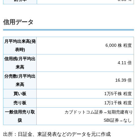
信用データ
月平均出来高(発
6,000 株 程度
表時)
信用残/月平均出
4.11 倍
来高
分売数/月平均出
16.39 倍
来高
買い板
1万5千株 程度
売り板
1万1千株 程度
一般信用売り取
カブドットコム証券→短期売建有り
扱
SBI証券→なし
出所：日証金、東証発表などのデータを元に作成