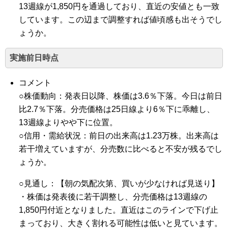
13週線が1,850円を通過しており、直近の安値とも一致
しています。この辺まで調整すれば値頃感も出そうでし
ょうか。
実施前日時点
コメント
○株価動向：発表日以降、株価は3.6％下落。今日は前日
比2.7％下落。分売価格は25日線より6％下に乖離し、
13週線よりやや下に位置。
○信用・需給状況：前日の出来高は1.23万株。出来高は
若干増えていますが、分売数に比べると不安が残るでし
ょうか。
○見通し：【朝の気配次第、買いが少なければ見送り】
・株価は発表後に若干調整し、分売価格は13週線の
1,850円付近となりました。直近はこのラインで下げ止
まっており、大きく割れる可能性は低いと見ています。