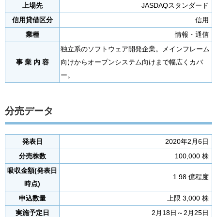
上場先
JASDAQスタンダード
信用貸借区分
信用
業種
情報・通信
独立系のソフトウェア開発企業。メインフレーム
事 業 内 容
向けからオープンシステム向けまで幅広くカバ
ー。
分売データ
発表日
2020年2月6日
分売株数
100,000 株
吸収金額(発表日
1.98 億程度
時点)
申込数量
上限 3,000 株
実施予定日
2月18日～2月25日