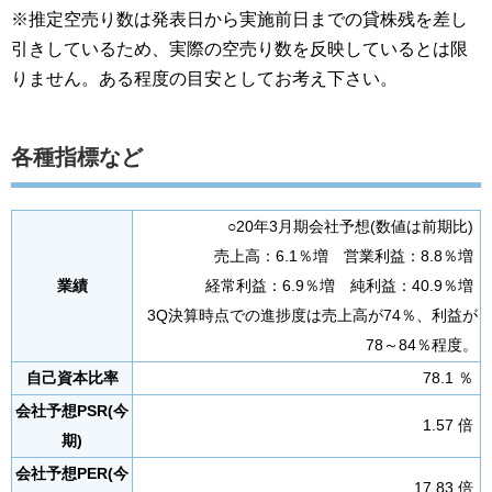
※推定空売り数は発表日から実施前日までの貸株残を差し
引きしているため、実際の空売り数を反映しているとは限
りません。ある程度の目安としてお考え下さい。
各種指標など
○20年3月期会社予想(数値は前期比)
売上高：6.1％増 営業利益：8.8％増
業績
経常利益：6.9％増 純利益：40.9％増
3Q決算時点での進捗度は売上高が74％、利益が
78～84％程度。
自己資本比率
78.1 ％
会社予想PSR(今
1.57 倍
期)
会社予想PER(今
17.83 倍