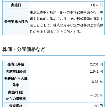
実施日
1月29日
東京証券取引所第一部への市場変更申請を行う準
備を具体的に進めており、その形式基準の充足を
分売実施の目的
図るとともに、株式の分布状況の改善および流動
性の向上を図ることを目的とする。
株価・分売価格など
発表日終値
2,201 円
実施前日終値
1,841 円
発表日からの騰
–16.36 ％
落率
実施2日前
–4.36 ％
からの騰落率
分売価格
1,785 円