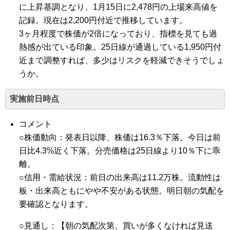
に上昇基調となり、1月15日に2,478円の上場来高値を
記録。現在は2,200円付近で推移しています。
3ヶ月程度で株価が2倍になっており、指標を見ても過
熱感が出ている印象。25日線が通過している1,950円付
近まで調整すれば、多少はリスクを軽減できそうでしょ
うか。
実施前日時点
コメント
○株価動向：発表日以降、株価は16.3％下落。今日は前
日比4.3%近く下落。分売価格は25日線より10％下に乖
離。
○信用・需給状況：前日の出来高は11.2万株。流動性は
板・出来高ともにやや不安がある状態。明日朝の気配を
要確認となります。
○見通し：【朝の気配次第、買いが多くなければ見送