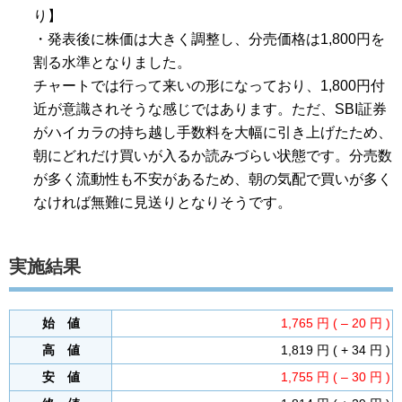
り】
・発表後に株価は大きく調整し、分売価格は1,800円を
割る水準となりました。
チャートでは行って来いの形になっており、1,800円付
近が意識されそうな感じではあります。ただ、SBI証券
がハイカラの持ち越し手数料を大幅に引き上げたため、
朝にどれだけ買いが入るか読みづらい状態です。分売数
が多く流動性も不安があるため、朝の気配で買いが多く
なければ無難に見送りとなりそうです。
実施結果
始 値
1,765 円 ( – 20 円 )
高 値
1,819 円 ( + 34 円 )
安 値
1,755 円 ( – 30 円 )