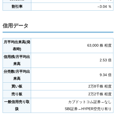
割引率
–3.04 ％
信用データ
月平均出来高(発
63,000 株 程度
表時)
信用残/月平均出
2.53 倍
来高
分売数/月平均出
9.34 倍
来高
買い板
2万8千株 程度
売り板
2万2千株 程度
一般信用売り取
カブドットコム証券→なし
扱
SBI証券→HYPER空売り有り