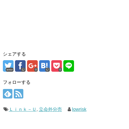
シェアする
error
0
0
フォローする
Ｌｉｎｋ－Ｕ
,
立会外分売
lowrisk