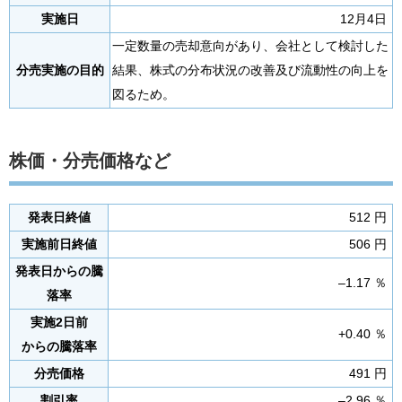
実施日
12月4日
一定数量の売却意向があり、会社として検討した
分売実施の目的
結果、株式の分布状況の改善及び流動性の向上を
図るため。
株価・分売価格など
発表日終値
512 円
実施前日終値
506 円
発表日からの騰
–1.17 ％
落率
実施2日前
+0.40 ％
からの騰落率
分売価格
491 円
割引率
–2.96 ％