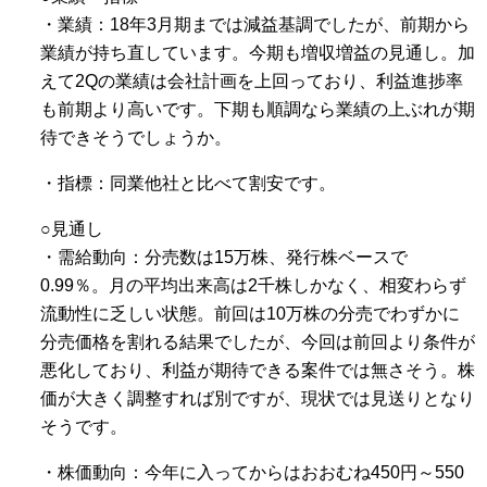
・業績：18年3月期までは減益基調でしたが、前期から
業績が持ち直しています。今期も増収増益の見通し。加
えて2Qの業績は会社計画を上回っており、利益進捗率
も前期より高いです。下期も順調なら業績の上ぶれが期
待できそうでしょうか。
・指標：同業他社と比べて割安です。
○見通し
・需給動向：分売数は15万株、発行株ベースで
0.99％。月の平均出来高は2千株しかなく、相変わらず
流動性に乏しい状態。前回は10万株の分売でわずかに
分売価格を割れる結果でしたが、今回は前回より条件が
悪化しており、利益が期待できる案件では無さそう。株
価が大きく調整すれば別ですが、現状では見送りとなり
そうです。
・株価動向：今年に入ってからはおおむね450円～550