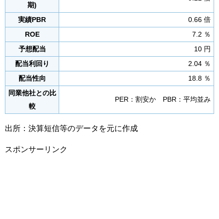
期)
実績PBR
0.66 倍
ROE
7.2 ％
予想配当
10 円
配当利回り
2.04 ％
配当性向
18.8 ％
同業他社との比
PER：割安か PBR：平均並み
較
出所：決算短信等のデータを元に作成
スポンサーリンク