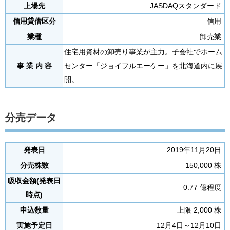
上場先
JASDAQスタンダード
信用貸借区分
信用
業種
卸売業
住宅用資材の卸売り事業が主力。子会社でホーム
事 業 内 容
センター「ジョイフルエーケー」を北海道内に展
開。
分売データ
発表日
2019年11月20日
分売株数
150,000 株
吸収金額(発表日
0.77 億程度
時点)
申込数量
上限 2,000 株
実施予定日
12月4日～12月10日