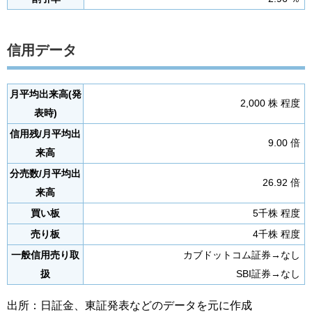
信用データ
月平均出来高(発
2,000 株 程度
表時)
信用残/月平均出
9.00 倍
来高
分売数/月平均出
26.92 倍
来高
買い板
5千株 程度
売り板
4千株 程度
一般信用売り取
カブドットコム証券→なし
扱
SBI証券→なし
出所：日証金、東証発表などのデータを元に作成