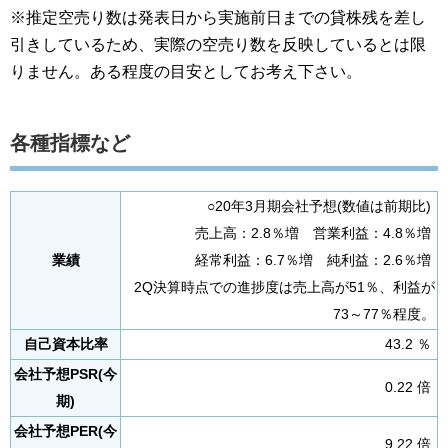
※推定空売り数は発表日から実施前日までの貸株残を差し
引きしているため、実際の空売り数を反映しているとは限
りません。ある程度の目安としてお考え下さい。
各種指標など
○20年3月期会社予想(数値は前期比)
売上高：2.8％増 営業利益：4.8％増
業績
経常利益：6.7％増 純利益：2.6％増
2Q決算時点での進捗度は売上高が51％、利益が
73～77％程度。
自己資本比率
43.2 ％
会社予想PSR(今
0.22 倍
期)
会社予想PER(今
9.22 倍