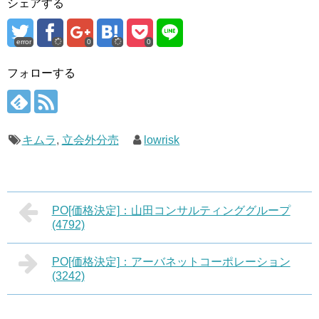
シェアする
error
0
0
フォローする
キムラ
,
立会外分売
lowrisk
PO[価格決定]：山田コンサルティンググループ
(4792)
PO[価格決定]：アーバネットコーポレーション
(3242)