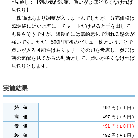
○見通し：【朝の気配次第、買いがよほど多くなければ
見送り】
・株価はあまり調整が入りませんでしたが、分売価格は
52週線に近い水準に。チャートだけ見ると手を出して
も良さそうですが、短期的には需給悪化で割れる懸念が
強いです。ただ、500円前後のバリュー株ということで
買いが入る可能性はあります。その辺を考慮し、参加は
朝の気配を見てからの判断として、買いが多くなければ
見送りとします。
実施結果
始 値
492 円 ( + 1 円 )
高 値
497 円 ( + 6 円 )
安 値
491 円 ( ± 0 円 )
終 値
492 円 ( + 1 円 )