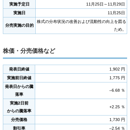
実施予定日
11月25日～11月29日
実施日
11月25日
株式の分布状況の改善および流動性の向上を図る
分売実施の目的
ため。
株価・分売価格など
発表日終値
1,902 円
実施前日終値
1,775 円
発表日からの騰
–6.68 ％
落率
実施2日前
+2.25 ％
からの騰落率
分売価格
1,730 円
割引率
–2.54 ％