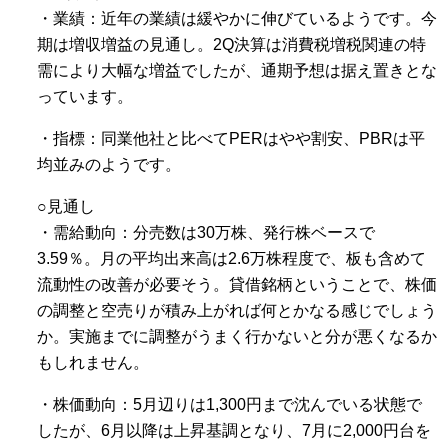
・業績：近年の業績は緩やかに伸びているようです。今
期は増収増益の見通し。2Q決算は消費税増税関連の特
需により大幅な増益でしたが、通期予想は据え置きとな
っています。
・指標：同業他社と比べてPERはやや割安、PBRは平
均並みのようです。
○見通し
・需給動向：分売数は30万株、発行株ベースで
3.59％。月の平均出来高は2.6万株程度で、板も含めて
流動性の改善が必要そう。貸借銘柄ということで、株価
の調整と空売りが積み上がれば何とかなる感じでしょう
か。実施までに調整がうまく行かないと分が悪くなるか
もしれません。
・株価動向：5月辺りは1,300円まで沈んでいる状態で
したが、6月以降は上昇基調となり、7月に2,000円台を