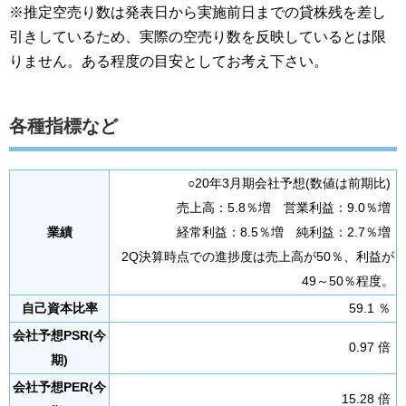
※推定空売り数は発表日から実施前日までの貸株残を差し
引きしているため、実際の空売り数を反映しているとは限
りません。ある程度の目安としてお考え下さい。
各種指標など
○20年3月期会社予想(数値は前期比)
売上高：5.8％増 営業利益：9.0％増
業績
経常利益：8.5％増 純利益：2.7％増
2Q決算時点での進捗度は売上高が50％、利益が
49～50％程度。
自己資本比率
59.1 ％
会社予想PSR(今
0.97 倍
期)
会社予想PER(今
15.28 倍