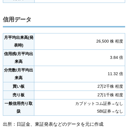
信用データ
月平均出来高(発
26,500 株 程度
表時)
信用残/月平均出
3.84 倍
来高
分売数/月平均出
11.32 倍
来高
買い板
2万2千株 程度
売り板
2万1千株 程度
一般信用売り取
カブドットコム証券→なし
扱
SBI証券→なし
出所：日証金、東証発表などのデータを元に作成