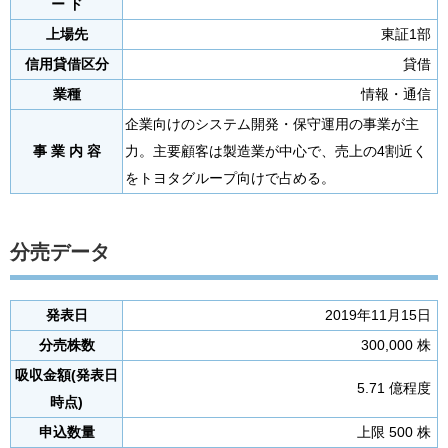
ー ド
上場先
東証1部
信用貸借区分
貸借
業種
情報・通信
企業向けのシステム開発・保守運用の事業が主
事 業 内 容
力。主要顧客は製造業が中心で、売上の4割近く
をトヨタグループ向けで占める。
分売データ
発表日
2019年11月15日
分売株数
300,000 株
吸収金額(発表日
5.71 億程度
時点)
申込数量
上限 500 株