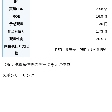
期)
実績PBR
2.58 倍
ROE
16.9 ％
予想配当
30 円
配当利回り
1.73 ％
配当性向
26.5 ％
同業他社との比
PER：割安か PBR：やや割安か
較
出所：決算短信等のデータを元に作成
スポンサーリンク