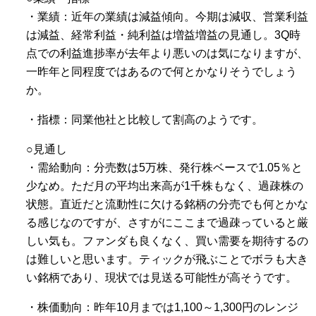
・業績：近年の業績は減益傾向。今期は減収、営業利益
は減益、経常利益・純利益は増益増益の見通し。3Q時
点での利益進捗率が去年より悪いのは気になりますが、
一昨年と同程度ではあるので何とかなりそうでしょう
か。
・指標：同業他社と比較して割高のようです。
○見通し
・需給動向：分売数は5万株、発行株ベースで1.05％と
少なめ。ただ月の平均出来高が1千株もなく、過疎株の
状態。直近だと流動性に欠ける銘柄の分売でも何とかな
る感じなのですが、さすがにここまで過疎っていると厳
しい気も。ファンダも良くなく、買い需要を期待するの
は難しいと思います。ティックが飛ぶことでボラも大き
い銘柄であり、現状では見送る可能性が高そうです。
・株価動向：昨年10月までは1,100～1,300円のレンジ