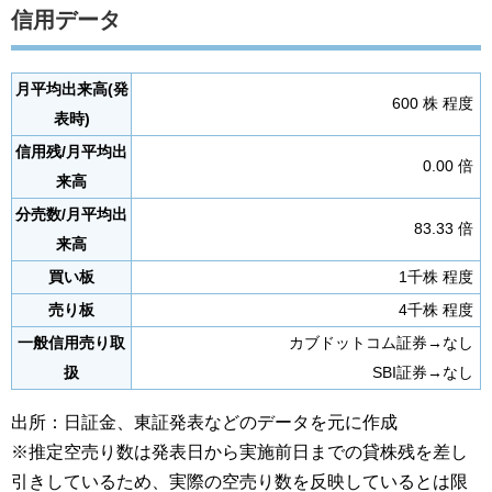
信用データ
月平均出来高(発
600 株 程度
表時)
信用残/月平均出
0.00 倍
来高
分売数/月平均出
83.33 倍
来高
買い板
1千株 程度
売り板
4千株 程度
一般信用売り取
カブドットコム証券→なし
扱
SBI証券→なし
出所：日証金、東証発表などのデータを元に作成
※推定空売り数は発表日から実施前日までの貸株残を差し
引きしているため、実際の空売り数を反映しているとは限