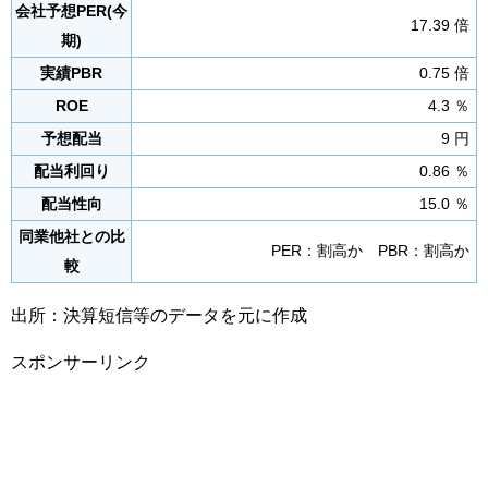
会社予想PER(今
17.39 倍
期)
実績PBR
0.75 倍
ROE
4.3 ％
予想配当
9 円
配当利回り
0.86 ％
配当性向
15.0 ％
同業他社との比
PER：割高か PBR：割高か
較
出所：決算短信等のデータを元に作成
スポンサーリンク