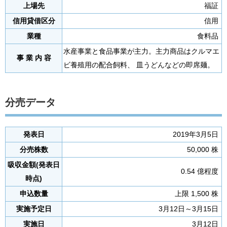
上場先
福証
信用貸借区分
信用
業種
食料品
水産事業と食品事業が主力。主力商品はクルマエ
事 業 内 容
ビ養殖用の配合飼料、 皿うどんなどの即席麺。
分売データ
発表日
2019年3月5日
分売株数
50,000 株
吸収金額(発表日
0.54 億程度
時点)
申込数量
上限 1,500 株
実施予定日
3月12日～3月15日
実施日
3月12日