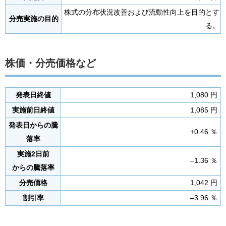
株式の分布状況改善および流動性向上を目的とす
分売実施の目的
る。
株価・分売価格など
発表日終値
1,080 円
実施前日終値
1,085 円
発表日からの騰
+0.46 ％
落率
実施2日前
–1.36 ％
からの騰落率
分売価格
1,042 円
割引率
–3.96 ％