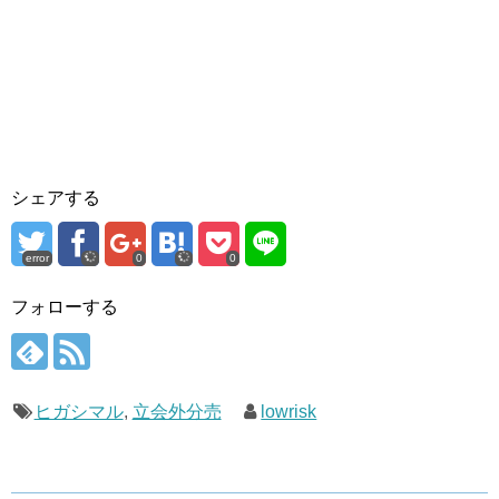
シェアする
error
0
0
フォローする
ヒガシマル
,
立会外分売
lowrisk