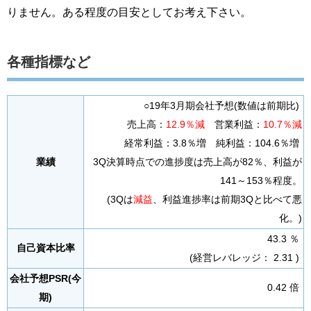
りません。ある程度の目安としてお考え下さい。
各種指標など
○19年3月期会社予想(数値は前期比)
売上高：
12.9％減
営業利益：
10.7％減
経常利益：3.8％増 純利益：104.6％増
業績
3Q決算時点での進捗度は売上高が82％、利益が
141～153％程度。
(3Qは
減益
、利益進捗率は前期3Qと比べて悪
化。)
43.3 ％
自己資本比率
(経営レバレッジ： 2.31 )
会社予想PSR(今
0.42 倍
期)