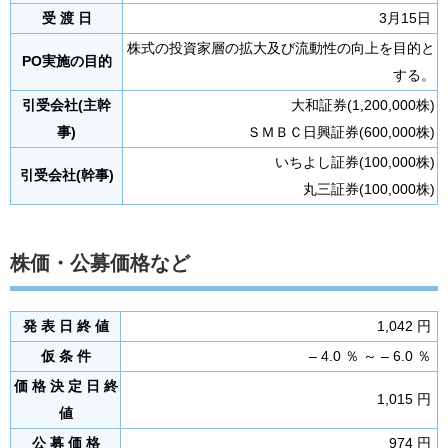
受 渡 日
3月15日
株式の投資家層の拡大及び流動性の向上を目的と
PO実施の目的
する。
引受会社(主幹
大和証券(1,200,000株)
事)
ＳＭＢＣ日興証券(600,000株)
いちよし証券(100,000株)
引受会社(幹事)
丸三証券(100,000株)
株価・公募価格など
発 表 日 終 値
1,042 円
仮 条 件
– 4.0 ％ ～ – 6.0 ％
価 格 決 定 日 終
1,015 円
値
公 募 価 格
974 円