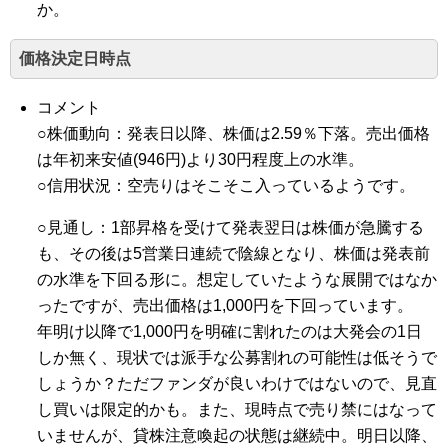
か。
価格決定日時点
コメント
○株価動向：発表日以降、株価は2.59％下落。売出価格
は年初来安値(946円)より30円程度上の水準。
○信用状況：空売りはそこそこ入っているようです。
○見通し：1部昇格を受けて発表翌日は株価が急騰する
も、その後は5営業日連続で陰線となり、株価は発表前
の水準を下回る形に。想定していたような展開ではなか
ったですが、売出価格は1,000円を下回っています。
年明け以降で1,000円を明確に割れたのは大発会の1日
しか無く、現状では派手な公募割れの可能性は低そうで
しょうか？ただファンダが良いわけではないので、見直
し買いは限定的かも。また、現時点で売り禁にはなって
いませんが、貸株注意喚起の状態は継続中。明日以降、