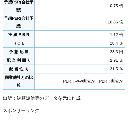
予想PSR(会社予
0.75 倍
想)
予想PER(会社予
10.86 倍
想)
実 績 P B R
1.12 倍
R O E
10.4 ％
予 想 配 当
28.3 円
配 当 利 回 り
2.91 ％
配 当 性 向
31.5 ％
同業他社との比
PER：やや割安か PBR：割安か
較
出所：決算短信等のデータを元に作成
スポンサーリンク