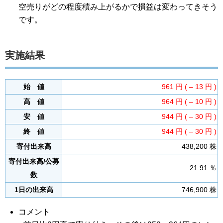
空売りがどの程度積み上がるかで損益は変わってきそう
です。
実施結果
始 値
961 円 ( – 13 円 )
高 値
964 円 ( – 10 円 )
安 値
944 円 ( – 30 円 )
終 値
944 円 ( – 30 円 )
寄付出来高
438,200 株
寄付出来高/公募
21.91 ％
数
1日の出来高
746,900 株
コメント