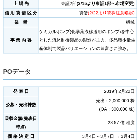
上 場 先
東証2部
(3/15より東証1部へ市場変更)
信 用 貸 借 区 分
貸借
(2/22より貸株注意喚起)
業 種
機械
ケミカルポンプ(化学薬液移送用のポンプ)を中心
事 業 内 容
とした流体制御製品の製造が主力。多品種少量生
産体制で製品バリエーションの豊富さに強み。
POデータ
発 表 日
2019年2月22日
売出：2,000,000 株
公募・売出株数
(OA：300,000 株)
吸収金額(発表日
23.97 億 程度
時点)
価 格 決 定 日
3月4日～3月7日 → 3月4日