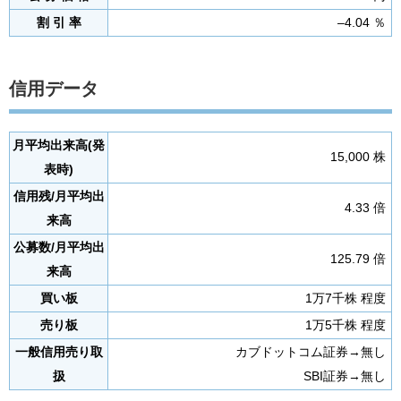
割 引 率
–4.04 ％
信用データ
月平均出来高(発
15,000 株
表時)
信用残/月平均出
4.33 倍
来高
公募数/月平均出
125.79 倍
来高
買い板
1万7千株 程度
売り板
1万5千株 程度
一般信用売り取
カブドットコム証券→無し
扱
SBI証券→無し