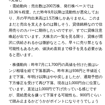
・需給動向：売出数は200万株、発行株ベースでは
10.36％程度。ただ昨年9月以降は流動性が悪化してお
り、月の平均出来高は1.5万株しかありません。このま
まだと売出を支えきるのは難しそう。貸借銘柄なので信
用売りのカバーに期待したいのですが、すでに貸株注意
喚起が出ています。大株主の一覧を見る限り、貸株が潤
沢に供給されるかは微妙なところ。早々に売り禁となる
可能性もあるため、値決め直前まで様子を見る必要があ
ると思います。
・株価動向：昨年7月に1,700円の高値を付けた後はレ
ンジ相場を経て下落基調へ。昨年末は936円と半値近く
まで下落。年明け以降はやや戻しましたが、通期予想の
下方修正を受けて再び下落。現在は1,000円台に位置し
ています。直近は1,000円で下げ渋っている感じです
が、需給悪化を嫌って下落する可能性も。900円ぐらい
で踏み止まるかどうかがポイントになりそうでしょう