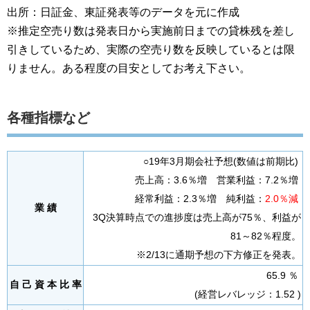
出所：日証金、東証発表等のデータを元に作成
※推定空売り数は発表日から実施前日までの貸株残を差し
引きしているため、実際の空売り数を反映しているとは限
りません。ある程度の目安としてお考え下さい。
各種指標など
○19年3月期会社予想(数値は前期比)
売上高：3.6％増 営業利益：7.2％増
経常利益：2.3％増 純利益：
2.0％減
業 績
3Q決算時点での進捗度は売上高が75％、利益が
81～82％程度。
※2/13に通期予想の下方修正を発表。
65.9 ％
自 己 資 本 比 率
(経営レバレッジ：1.52 )