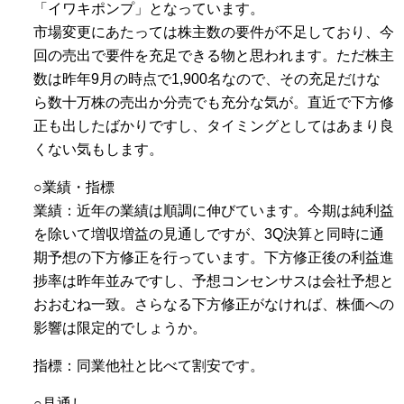
「イワキポンプ」となっています。
市場変更にあたっては株主数の要件が不足しており、今
回の売出で要件を充足できる物と思われます。ただ株主
数は昨年9月の時点で1,900名なので、その充足だけな
ら数十万株の売出か分売でも充分な気が。直近で下方修
正も出したばかりですし、タイミングとしてはあまり良
くない気もします。
○業績・指標
業績：近年の業績は順調に伸びています。今期は純利益
を除いて増収増益の見通しですが、3Q決算と同時に通
期予想の下方修正を行っています。下方修正後の利益進
捗率は昨年並みですし、予想コンセンサスは会社予想と
おおむね一致。さらなる下方修正がなければ、株価への
影響は限定的でしょうか。
指標：同業他社と比べて割安です。
○見通し