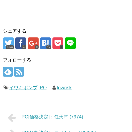
シェアする
error
0
0
フォローする
イワキポンプ
,
PO
lowrisk
PO[価格決定]：任天堂 (7974)