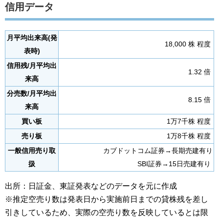
信用データ
月平均出来高(発
18,000 株 程度
表時)
信用残/月平均出
1.32 倍
来高
分売数/月平均出
8.15 倍
来高
買い板
1万7千株 程度
売り板
1万8千株 程度
一般信用売り取
カブドットコム証券→長期売建有り
扱
SBI証券→15日売建有り
出所：日証金、東証発表などのデータを元に作成
※推定空売り数は発表日から実施前日までの貸株残を差し
引きしているため、実際の空売り数を反映しているとは限