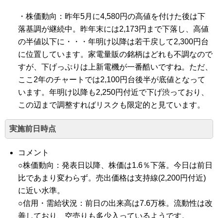
・株価動向：昨年5月に4,580円の高値を付けた後は下
落基調が継続中。昨年末には2,173円まで下落し、高値
の半値以下に・・・年明け以降は若干戻して2,300円台
に位置しています。家電量販の銘柄はどれも不調なので
すが、下げっぷりは上新電機が一番酷いですね。ただ、
ここ2年のチャートでは2,100円台後半が底値となって
います。年明け以降も2,250円付近で下げ渋っており、
この辺まで調整すればリスクも限定的と見ています。
実施前日時点
コメント
○株価動向：発表日以降、株価は1.6％下落。今日は前日
比であまり変わらず。売出価格は支持線(2,200円付近)
に近い水準。
○信用・需給状況：前日の出来高は7.6万株。流動性は改
善しており、空売りも多少入っているようです。