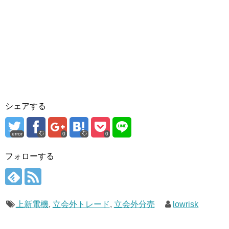
シェアする
error
0
0
フォローする
上新電機
,
立会外トレード
,
立会外分売
lowrisk