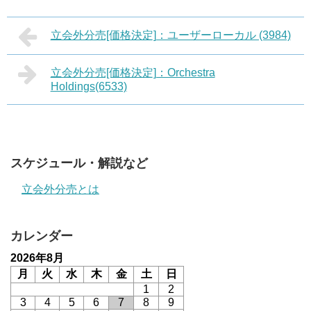
立会外分売[価格決定]：ユーザーローカル (3984)
立会外分売[価格決定]：Orchestra
Holdings(6533)
スケジュール・解説など
立会外分売とは
カレンダー
2026年8月
月
火
水
木
金
土
日
1
2
3
4
5
6
7
8
9