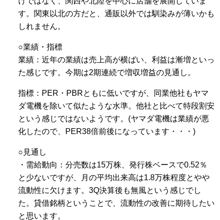
けではなく、関西や北陸を中心に店舗を展開していま
す。関東以北の方だと、通販以外では馴染みが薄いかも
しれません。
○業績・指標
業績：近年の業績は売上高が横ばい、利益は漸増といっ
た感じです。今期は2期連続で増収増益の見通し。
指標：PER・PBRともに低いですが、同業他社もヤマ
ダ電機を除いて似たような水準。他社と比べて特段割安
という感じではないようです。(ヤマダ電機は業績が悪
化したので、PER38倍前後になっています・・・)
○見通し
・需給動向：分売数は15万株、発行株ベースで0.52％
と少ないですが、月の平均出来高は1.8万株程度とやや
流動性に欠けます。3Q決算後も無風という感じでし
た。貸借銘柄ということで、流動性の改善に期待したい
と思います。