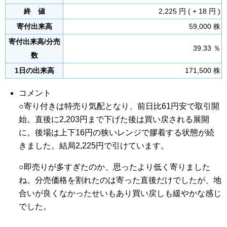
終 値
2,225 円 ( + 18 円 )
寄付出来高
59,000 株
寄付出来高/分売
39.33 ％
数
1日の出来高
171,500 株
コメント
○寄り付きは特売り気配となり、前日比61円安で取引開
始。直後に2,203円まで下げた後は買い戻される展開
に。後場は上下16円の狭いレンジで膠着する状態が続
きました。結局2,225円で引けています。
○即売りが多すぎたのか、思ったより低く寄りました
ね。分売価格を割れたのは寄った直後だけでしたが、地
合いが良くなかったせいもあり買い戻しも緩やかな感じ
でした。