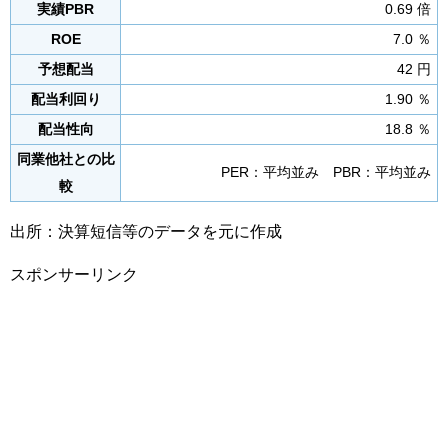
実績PBR
0.69 倍
ROE
7.0 ％
予想配当
42 円
配当利回り
1.90 ％
配当性向
18.8 ％
同業他社との比
PER：平均並み PBR：平均並み
較
出所：決算短信等のデータを元に作成
スポンサーリンク