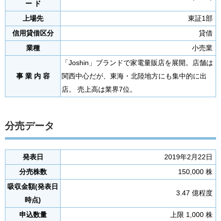
ー ド
上場先
東証1部
信用貸借区分
貸借
業種
小売業
「Joshin」ブランドで家電量販店を展開。店舗は
事 業 内 容
関西中心だが、東海・北陸地方にも集中的に出
店。 売上高は業界7位。
分売データ
発表日
2019年2月22日
分売株数
150,000 株
吸収金額(発表日
3.47 億程度
時点)
申込数量
上限 1,000 株