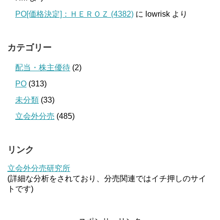
PO[価格決定]：ＨＥＲＯＺ (4382)
に
lowrisk
より
カテゴリー
配当・株主優待
(2)
PO
(313)
未分類
(33)
立会外分売
(485)
リンク
立会外分売研究所
(詳細な分析をされており、分売関連ではイチ押しのサイ
トです)