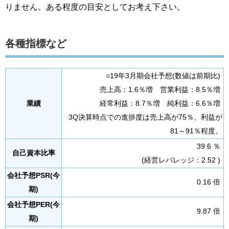
りません。ある程度の目安としてお考え下さい。
各種指標など
○19年3月期会社予想(数値は前期比)
売上高：1.6％増 営業利益：8.5％増
業績
経常利益：8.7％増 純利益：6.6％増
3Q決算時点での進捗度は売上高が75％、利益が
81～91％程度。
39.6 ％
自己資本比率
(経営レバレッジ：2.52 )
会社予想PSR(今
0.16 倍
期)
会社予想PER(今
9.87 倍
期)