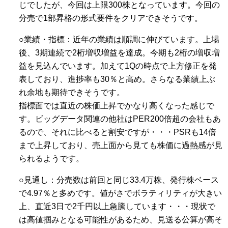
じでしたが、今回は上限300株となっています。今回の
分売で1部昇格の形式要件をクリアできそうです。
○業績・指標：近年の業績は順調に伸びています。上場
後、3期連続で2桁増収増益を達成。今期も2桁の増収増
益を見込んでいます。加えて1Qの時点で上方修正を発
表しており、進捗率も30％と高め。さらなる業績上ぶ
れ余地も期待できそうです。
指標面では直近の株価上昇でかなり高くなった感じで
す。ビッグデータ関連の他社はPER200倍超の会社もあ
るので、それに比べると割安ですが・・・PSRも14倍
まで上昇しており、売上面から見ても株価に過熱感が見
られるようです。
○見通し：分売数は前回と同じ33.4万株、発行株ベース
で4.97％と多めです。値がさでボラティリティが大きい
上、直近3日で2千円以上急騰しています・・・現状で
は高値掴みとなる可能性があるため、見送る公算が高そ