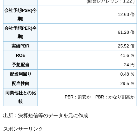
(経営レバレッジ：1.22 )
会社予想PSR(今
12.63 倍
期)
会社予想PER(今
61.28 倍
期)
実績PBR
25.52 倍
ROE
41.6 ％
予想配当
24 円
配当利回り
0.48 ％
配当性向
29.5 ％
同業他社との比
PER：割安か PBR：かなり割高か
較
出所：決算短信等のデータを元に作成
スポンサーリンク