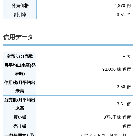
分売価格
4,979 円
割引率
–3.51 ％
信用データ
空売り/分売数
– ％
月平均出来高(発
92,000 株 程度
表時)
信用残/月平均出
2.58 倍
来高
分売数/月平均出
3.61 倍
来高
買い板
3万6千株 程度
売り板
– 程度
一般信用売り取
カブドットコム証券→無し