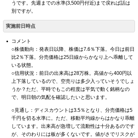
うです。先週までの水準(3,500円付近)まで戻れば話は
別ですが。
実施前日時点
コメント
○株価動向：発表日以降、株価は7.6％下落。今日は前日
比2％下落。分売価格は25日線からかなり上へ乖離して
いる状態。
○信用状況：前日の出来高は28万株。高値から400円以
上下落しているので、空売りは多少入っていそうでしょ
うか？ただ、平時でもこの程度は平気で動く銘柄なの
で、明日朝の気配を確認したいと思います。
○見通し：ディスカウントは3.5％となり、分売価格は5
千円を切る水準に。ただ、移動平均線からはかなり乖離
しています。出来高が急増して流動性は十分あるのです
が、そのわりには板が多くないです。値がさでリスクが