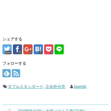
シェアする
error
0
0
フォローする
ダブルスタンダード
,
立会外分売
lowrisk