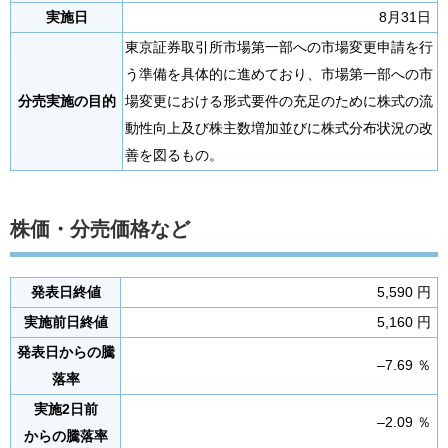
実施日
8月31日
東京証券取引所市場第一部への市場変更申請を行
う準備を具体的に進めており、市場第一部への市
分売実施の目的
場変更における形式要件の充足のために株式の流
動性向上及び株主数増加並びに株式分布状況の改
善を図るもの。
株価・分売価格など
発表日終値
5,590 円
実施前日終値
5,160 円
発表日からの騰
–7.69 ％
落率
実施2日前
–2.09 ％
からの騰落率