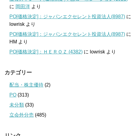
に
岡田洋
より
PO[価格決定]：ジャパンエクセレント投資法人(8987)
に
lowrisk
より
PO[価格決定]：ジャパンエクセレント投資法人(8987)
に
HM
より
PO[価格決定]：ＨＥＲＯＺ (4382)
に
lowrisk
より
カテゴリー
配当・株主優待
(2)
PO
(313)
未分類
(33)
立会外分売
(485)
リンク