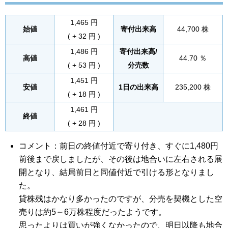
1,465 円
始値
寄付出来高
44,700 株
( + 32 円 )
1,486 円
寄付出来高/
高値
44.70 ％
( + 53 円 )
分売数
1,451 円
安値
1日の出来高
235,200 株
( + 18 円 )
1,461 円
終値
( + 28 円 )
コメント：前日の終値付近で寄り付き、すぐに1,480円
前後まで戻しましたが、その後は地合いに左右される展
開となり、結局前日と同値付近で引ける形となりまし
た。
貸株残はかなり多かったのですが、分売を契機とした空
売りは約5～6万株程度だったようです。
思ったよりは買いが強くなかったので、明日以降も地合