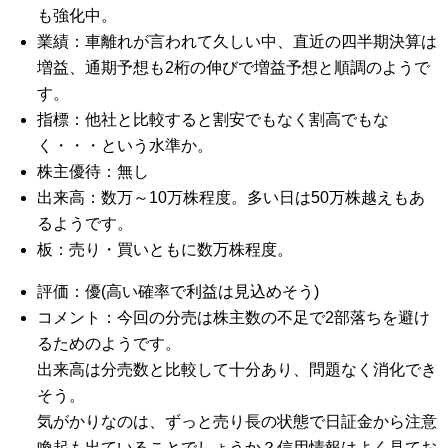
も強化中。
業績：車離れが言われて久しい中、直近の四半期決算は
増益、通期予想も2桁の伸びで増益予想と順調のようで
す。
指標：他社と比較すると割安でもなく割高でもな
く・・・という水準か。
株主優待：無し
出来高：数万～10万株程度。多い日は50万株越えもあ
るようです。
板：売り・買いともに数万株程度。
評価：優(高い確率で利益は見込めそう)
コメント：今回の分売は株主数の不足で2部落ちを避け
るためのようです。
出来高は分売数と比較して十分あり、問題なく消化でき
そう。
気がかりなのは、ずっと売り長の状態で日証金から注意
喚起も出ていることでしょうか？信用情報はよく見てお