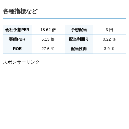
各種指標など
会社予想PER
18.62 倍
予想配当
3 円
実績PBR
5.13 倍
配当利回り
0.22 ％
ROE
27.6 ％
配当性向
3.9 ％
スポンサーリンク