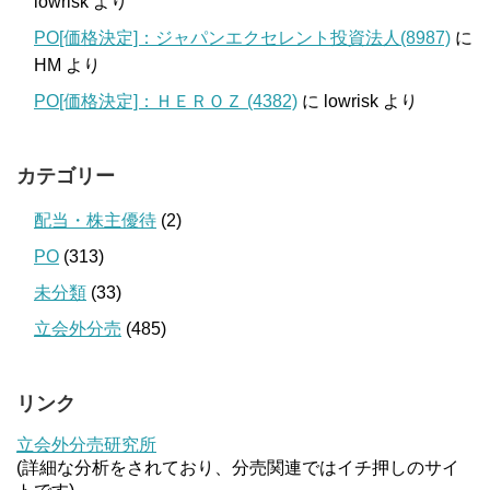
lowrisk
より
PO[価格決定]：ジャパンエクセレント投資法人(8987)
に
HM
より
PO[価格決定]：ＨＥＲＯＺ (4382)
に
lowrisk
より
カテゴリー
配当・株主優待
(2)
PO
(313)
未分類
(33)
立会外分売
(485)
リンク
立会外分売研究所
(詳細な分析をされており、分売関連ではイチ押しのサイ