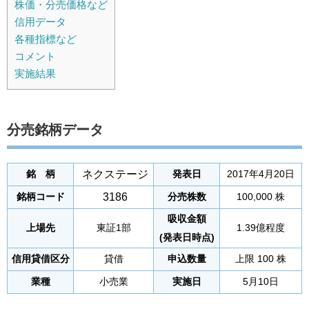
株価・分売価格など
信用データ
各種指標など
コメント
実施結果
分売銘柄データ
ネクステージ
銘 柄
発表日
2017年4月20日
3186
銘柄コード
分売株数
100,000 株
吸収金額
上場先
東証1部
1.39億程度
(発表日時点)
信用貸借区分
貸借
申込数量
上限 100 株
業種
小売業
実施日
5月10日