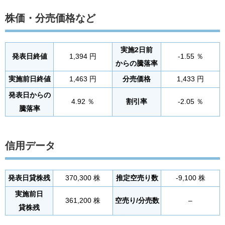
株価・分売価格など
実施2日前
発表日終値
1,394 円
-1.55 ％
からの騰落率
実施前日終値
1,463 円
分売価格
1,433 円
発表日からの
4.92 ％
割引率
-2.05 ％
騰落率
信用データ
発表日貸株残
370,300 株
推定空売り数
-9,100 株
実施前日
361,200 株
空売り/分売数
–
貸株残