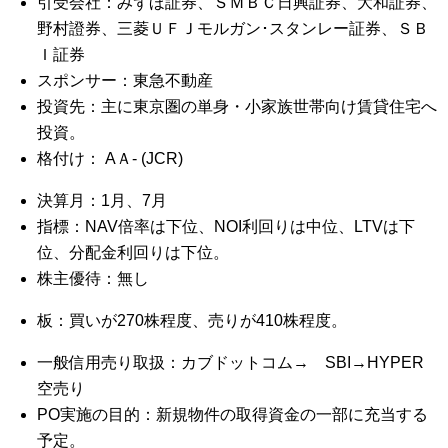
引受会社：みずほ証券、ＳＭＢＣ日興証券、大和証券、
野村證券、三菱ＵＦＪモルガン･スタンレー証券、ＳＢ
Ｉ証券
スポンサー：東急不動産
投資先：主に東京圏の単身・小家族世帯向け賃貸住宅へ
投資。
格付け： AＡ- (JCR)
決算月：1月、7月
指標：NAV倍率は下位、NOI利回りは中位、LTVは下
位、分配金利回りは下位。
株主優待：無し
板：買いが270株程度、売りが410株程度。
一般信用売り取扱：カブドットコム→ SBI→HYPER
空売り
PO実施の目的：新規物件の取得資金の一部に充当する
予定。