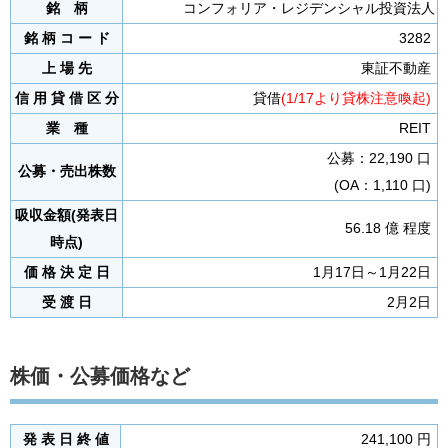
銘 柄
コンフォリア・レジデンシャル投資法人
銘 柄 コ ー ド
3282
上 場 先
東証不動産
信 用 貸 借 区 分
貸借
(1/17より貸株注意喚起)
業 種
REIT
公募：22,190 口
公募・売出株数
(OA：1,110 口)
吸収金額(発表日
56.18 億 程度
時点)
価 格 決 定 日
1月17日～1月22日
受 渡 日
2月2日
株価・公募価格など
発 表 日 終 値
241,100 円