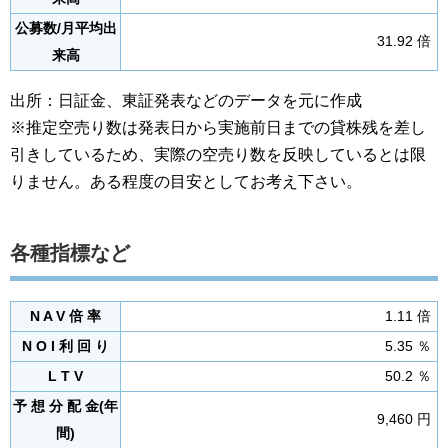
公募数/月平均出
31.92 倍
来高
出所：日証金、東証発表などのデータを元に作成
※推定空売り数は発表日から実施前日までの貸株残を差し
引きしているため、実際の空売り数を反映しているとは限
りません。ある程度の目安としてお考え下さい。
各種指標など
N A V 倍 率
1.11 倍
N O I 利 回 り
5.35 ％
L T V
50.2 ％
予 想 分 配 金(年
9,460 円
間)