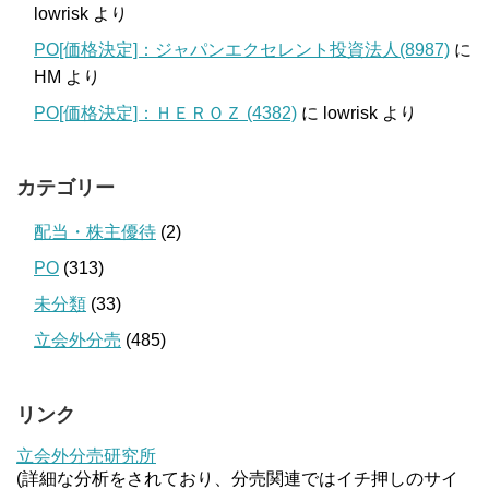
lowrisk
より
PO[価格決定]：ジャパンエクセレント投資法人(8987)
に
HM
より
PO[価格決定]：ＨＥＲＯＺ (4382)
に
lowrisk
より
カテゴリー
配当・株主優待
(2)
PO
(313)
未分類
(33)
立会外分売
(485)
リンク
立会外分売研究所
(詳細な分析をされており、分売関連ではイチ押しのサイ