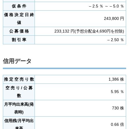
仮 条 件
– 2.5 ％ ～ – 5.0 ％
価 格 決 定 日 終
243,800 円
値
公 募 価 格
233,132 円(予想分配金4,690円を控除)
割 引 率
– 2.50 ％
信用データ
推 定 空 売 り 数
1,386 株
空 売 り / 公 募
5.95 ％
数
月平均出来高(発
730 株
表時)
信用残/月平均出
0.66 倍
来高