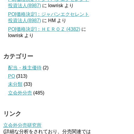
投資法人(8987)
に
lowrisk
より
PO[価格決定]：ジャパンエクセレント
投資法人(8987)
に
HM
より
PO[価格決定]：ＨＥＲＯＺ (4382)
に
lowrisk
より
カテゴリー
配当・株主優待
(2)
PO
(313)
未分類
(33)
立会外分売
(485)
リンク
立会外分売研究所
(詳細な分析をされており、分売関連では