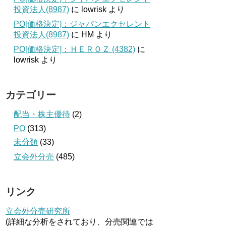
投資法人(8987)
に
lowrisk
より
PO[価格決定]：ジャパンエクセレント
投資法人(8987)
に
HM
より
PO[価格決定]：ＨＥＲＯＺ (4382)
に
lowrisk
より
カテゴリー
配当・株主優待
(2)
PO
(313)
未分類
(33)
立会外分売
(485)
リンク
立会外分売研究所
(詳細な分析をされており、分売関連では