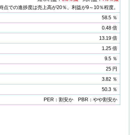
算時点での進捗度は売上高が20％、利益が9～10％程度。
58.5 ％
0.48 倍
13.19 倍
1.25 倍
9.5 ％
25 円
3.82 ％
50.3 ％
PER：割安か PBR：やや割安か