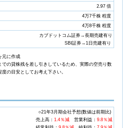
2.97 倍
4万7千株 程度
4万8千株 程度
カブドットコム証券→長期売建有り
SBI証券→1日売建有り
を元に作成
までの貸株残を差し引きしているため、実際の空売り数
程度の目安としてお考え下さい。
○21年3月期会社予想(数値は前期比)
売上高：
1.4％減
営業利益：
9.8％減
経常利益：
9.8％減
純利益：
7.9％減