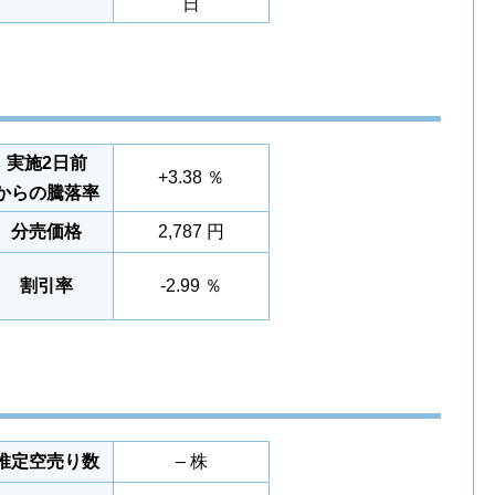
日
実施2日前
+3.38 ％
からの騰落率
分売価格
2,787 円
割引率
-2.99 ％
推定空売り数
– 株