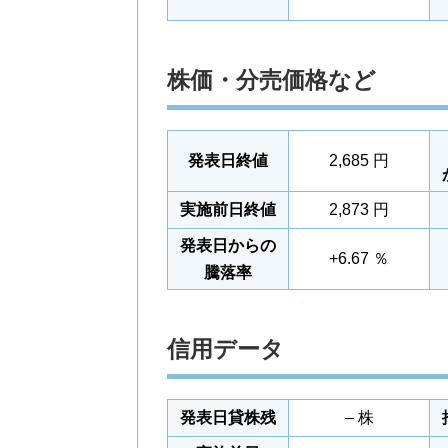
株価・分売価格など
発表日終値
2,685 円
実施前日終値
2,873 円
発表日からの
+6.67 ％
騰落率
信用データ
発表日貸株残
– 株