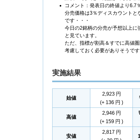
コメント：発表日の終値より6.
分売価格は3％ディスカウントと
です・・・
今日の2銘柄の分売が予想以上に
と見ています。
ただ、指標が割高＆すでに高値圏
考慮しておく必要がありそうです
実施結果
2,923 円
始値
(+ 136 円 )
2,946 円
高値
(+ 159 円 )
2,817 円
安値