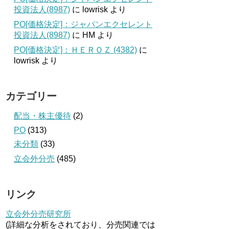
投資法人(8987)
に
lowrisk
より
PO[価格決定]：ジャパンエクセレント
投資法人(8987)
に
HM
より
PO[価格決定]：ＨＥＲＯＺ (4382)
に
lowrisk
より
カテゴリー
配当・株主優待
(2)
PO
(313)
未分類
(33)
立会外分売
(485)
リンク
立会外分売研究所
(詳細な分析をされており、分売関連では