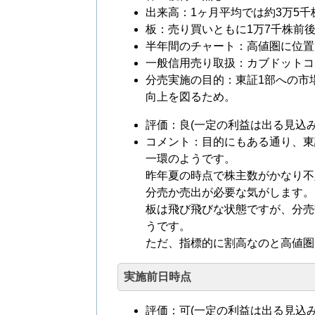
出来高：1ヶ月平均では約3万5千
板：売り買いともに1万7千株前
半年間のチャート：高値圏に位置。
一般信用売り取扱：カブドットコム
分売実施の目的：東証1部への市
向上を図るため。
評価：良(一定の利益は出る見込み
コメント：目的にもある通り、東
一環のようです。
昨年夏の時点で株主数がかなり不
分売か売出が必要な気がします。
板は飛び飛びな状態ですが、分売
うです。
ただ、指標的に割高なのと高値圏
実施前日時点
評価：可(一定の利益は出る見込