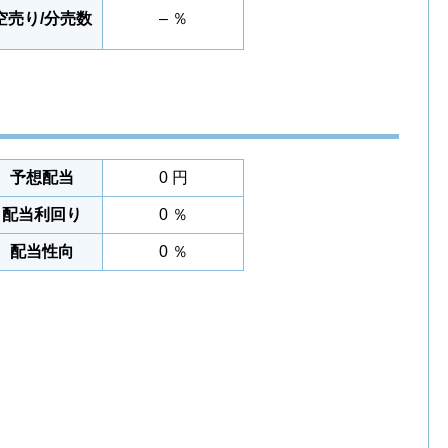
空売り/分売数
– ％
予想配当
0 円
配当利回り
0 ％
配当性向
0 ％