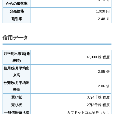
+3.13 ％
からの騰落率
分売価格
1,928 円
割引率
–2.48 ％
信用データ
月平均出来高(発
97,000 株 程度
表時)
信用残/月平均出
2.85 倍
来高
分売数/月平均出
2.06 倍
来高
買い板
3万4千株 程度
売り板
2万8千株 程度
一般信用売り取
カブドットコム証券→なし