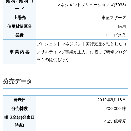
銘 柄 / 銘 柄 コ
マネジメントソリューションズ(7033)
ー ド
上場先
東証マザーズ
信用貸借区分
信用
業種
サービス業
プロジェクトマネジメント実行支援を軸としたコ
事 業 内 容
ンサルティング事業が主力。付随して研修プログ
ラムの提供も行う。
分売データ
発表日
2019年9月13日
分売株数
200,000 株
吸収金額(発表日
4.29 億程度
時点)