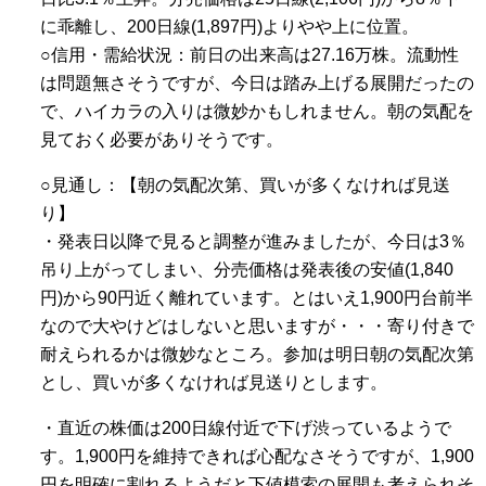
に乖離し、200日線(1,897円)よりやや上に位置。
○信用・需給状況：前日の出来高は27.16万株。流動性
は問題無さそうですが、今日は踏み上げる展開だったの
で、ハイカラの入りは微妙かもしれません。朝の気配を
見ておく必要がありそうです。
○見通し：【朝の気配次第、買いが多くなければ見送
り】
・発表日以降で見ると調整が進みましたが、今日は3％
吊り上がってしまい、分売価格は発表後の安値(1,840
円)から90円近く離れています。とはいえ1,900円台前半
なので大やけどはしないと思いますが・・・寄り付きで
耐えられるかは微妙なところ。参加は明日朝の気配次第
とし、買いが多くなければ見送りとします。
・直近の株価は200日線付近で下げ渋っているようで
す。1,900円を維持できれば心配なさそうですが、1,900
円を明確に割れるようだと下値模索の展開も考えられそ