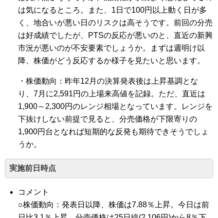
は気になるところ。また、1日で100円以上動く日が多
く、地合いが悪い日のリスクは高そうです。前回の分売
は好成績でしたが、PTSの反応が悪いのと、直近の新興
市況が悪いのが不安要素でしょうか。まずは週明け以
降、株価がどう反応するか様子を見たいと思います。
・株価動向：昨年12月の決算発表後は上昇基調とな
り、7月に2,591円の上場来高値を記録。ただ、直近は
1,900～2,300円のレンジ相場となっています。レンジを
下抜けしない前提で見ると、分売価格が下限寄りの
1,900円台となれば短期的な反発も期待できそうでしょ
うか。
実施前日時点
コメント
○株価動向：発表日以降、株価は7.88％上昇。今日は前
日比3.1％上昇。分売価格は25日線(2,106円)から8％下