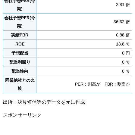
会社予想PSR(今
2.81 倍
期)
会社予想PER(今
36.62 倍
期)
実績PBR
6.88 倍
ROE
18.8 ％
予想配当
0 円
配当利回り
0 ％
配当性向
0 ％
同業他社との比
PER：割高か PBR：割高か
較
出所：決算短信等のデータを元に作成
スポンサーリンク