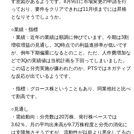
す意図があるようです。8月9日に市場変更の申請を行
っており、要件をクリアできれば11月頃までには昇格
となりそうでしょうか。
○業績・指標
・業績：近年の業績は順調に伸びています。今期は3割
増収増益の見通し。3Q時点での利益進捗率が低いです
が、例年下期偏重になるとのこと。ただ、人件費増加な
どで3Qの実績値は当初計画を下回ってしまいました。
この辺と分売実施が嫌われたのか、PTSではネガティブ
な反応が出ているようです。
・指標：グロース株ということもあり、同業他社と比べ
て割高です。
○見通し
・需給動向：分売数は20万株、発行株ベースでは
3.62％。月の平均出来高が9.7万株程度と分売の消化に
は支障無さそうですが、流動性が以前より悪化してるの