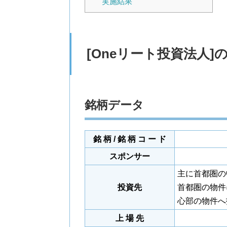
実施結果
[Oneリート投資法人]
銘柄データ
銘 柄 / 銘 柄 コ ー ド
スポンサー
主に首都圏の
投資先
首都圏の物件
心部の物件へ
上 場 先