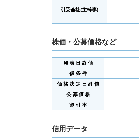
引受会社(主幹事)
株価・公募価格など
発 表 日 終 値
仮 条 件
価 格 決 定 日 終 値
公 募 価 格
割 引 率
信用データ