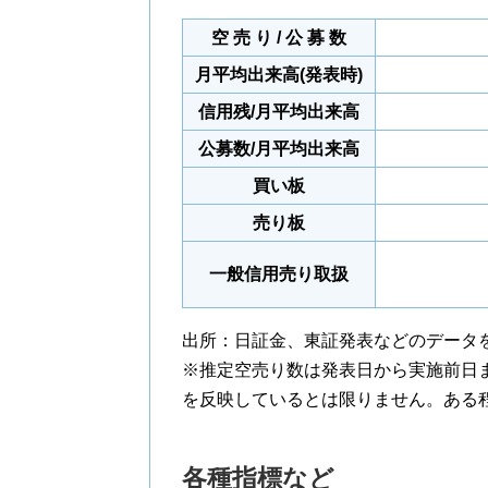
空 売 り / 公 募 数
月平均出来高(発表時)
信用残/月平均出来高
公募数/月平均出来高
買い板
売り板
一般信用売り取扱
出所：日証金、東証発表などのデータ
※推定空売り数は発表日から実施前日
を反映しているとは限りません。ある
各種指標など