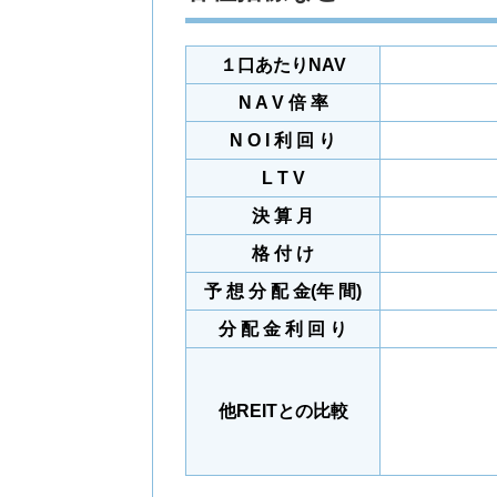
１口あたりNAV
N A V 倍 率
N O I 利 回 り
L T V
決 算 月
格 付 け
予 想 分 配 金(年 間)
分 配 金 利 回 り
他REITとの比較