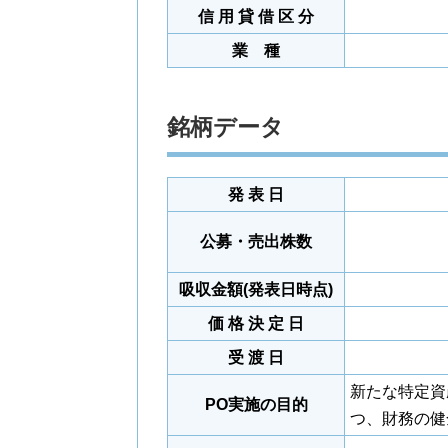
信 用 貸 借 区 分
業 種
銘柄データ
発 表 日
公募・売出株数
吸収金額(発表日時点)
価 格 決 定 日
受 渡 日
新たな特定資
PO実施の目的
つ、財務の健