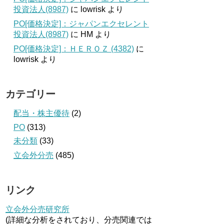
投資法人(8987)
に
lowrisk
より
PO[価格決定]：ジャパンエクセレント
投資法人(8987)
に
HM
より
PO[価格決定]：ＨＥＲＯＺ (4382)
に
lowrisk
より
カテゴリー
配当・株主優待
(2)
PO
(313)
未分類
(33)
立会外分売
(485)
リンク
立会外分売研究所
(詳細な分析をされており、分売関連では