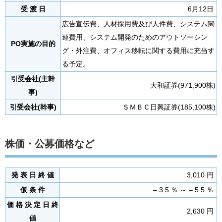
受 渡 日
6月12日
広告宣伝費、人材採用費及び人件費、システム関
連費用、システム開発のためのアウトソーシン
PO実施の目的
グ・外注費、オフィス移転に関する費用に充当す
る予定。
引受会社(主幹
大和証券(971,900株)
事)
引受会社(幹事)
ＳＭＢＣ日興証券(185,100株)
株価・公募価格など
発 表 日 終 値
3,010 円
仮 条 件
– 3.5 ％ ～ – 5.5 ％
価 格 決 定 日 終
2,630 円
値