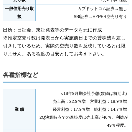
一般信用売り取
カブドットコム証券→無し
扱
SBI証券→HYPER空売り有り
出所：日証金、東証発表等のデータを元に作成
※推定空売り数は発表日から実施前日までの貸株残を差し
引きしているため、実際の空売り数を反映しているとは限
りません。ある程度の目安としてお考え下さい。
各種指標など
○18年9月期会社予想(数値は前期比)
売上高：22.9％増 営業利益：18.9％増
業 績
経常利益：17.9％増 純利益：14.7％増
2Q決算時点での進捗度は売上高が46％、利益が
49％程度。