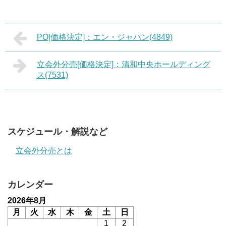
PO[価格決定]：エン・ジャパン(4849)
立会外分売[価格決定]：清和中央ホールディング
ス(7531)
スケジュール・解説など
立会外分売とは
カレンダー
2026年8月
月
火
水
木
金
土
日
1
2