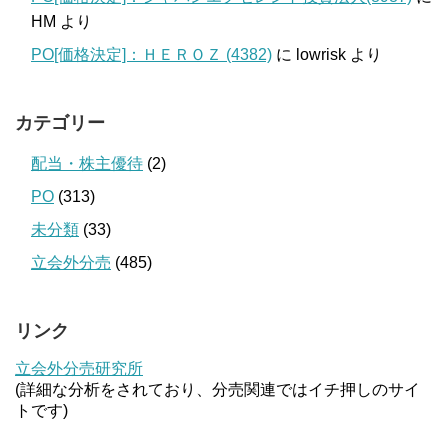
HM
より
PO[価格決定]：ＨＥＲＯＺ (4382)
に
lowrisk
より
カテゴリー
配当・株主優待
(2)
PO
(313)
未分類
(33)
立会外分売
(485)
リンク
立会外分売研究所
(詳細な分析をされており、分売関連ではイチ押しのサイ
トです)