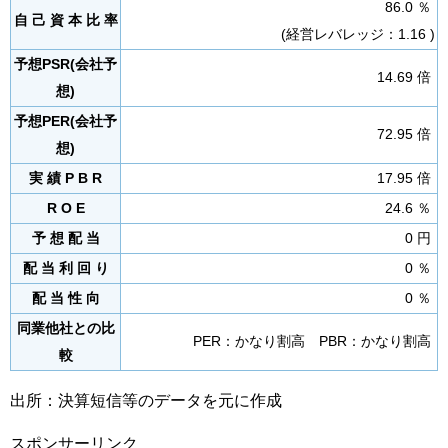
86.0 ％
自 己 資 本 比 率
(経営レバレッジ：1.16 )
予想PSR(会社予
14.69 倍
想)
予想PER(会社予
72.95 倍
想)
実 績 P B R
17.95 倍
R O E
24.6 ％
予 想 配 当
0 円
配 当 利 回 り
0 ％
配 当 性 向
0 ％
同業他社との比
PER：かなり割高 PBR：かなり割高
較
出所：決算短信等のデータを元に作成
スポンサーリンク