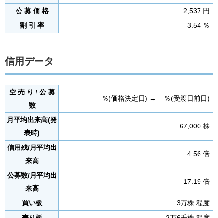
公 募 価 格
2,537 円
割 引 率
–3.54 ％
信用データ
空 売 り / 公 募
– ％(価格決定日) → – ％(受渡日前日)
数
月平均出来高(発
67,000 株
表時)
信用残/月平均出
4.56 倍
来高
公募数/月平均出
17.19 倍
来高
買い板
3万株 程度
売り板
2万6千株 程度