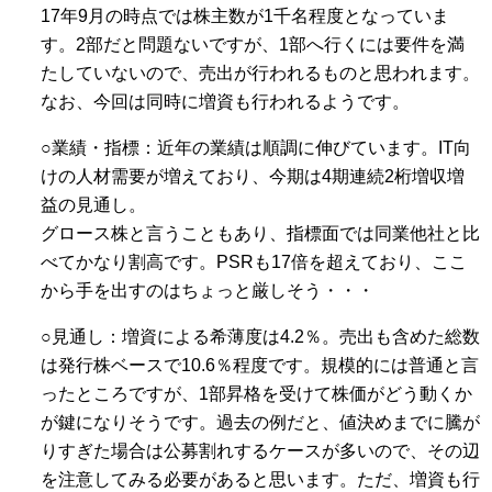
17年9月の時点では株主数が1千名程度となっていま
す。2部だと問題ないですが、1部へ行くには要件を満
たしていないので、売出が行われるものと思われます。
なお、今回は同時に増資も行われるようです。
○業績・指標：近年の業績は順調に伸びています。IT向
けの人材需要が増えており、今期は4期連続2桁増収増
益の見通し。
グロース株と言うこともあり、指標面では同業他社と比
べてかなり割高です。PSRも17倍を超えており、ここ
から手を出すのはちょっと厳しそう・・・
○見通し：増資による希薄度は4.2％。売出も含めた総数
は発行株ベースで10.6％程度です。規模的には普通と言
ったところですが、1部昇格を受けて株価がどう動くか
が鍵になりそうです。過去の例だと、値決めまでに騰が
りすぎた場合は公募割れするケースが多いので、その辺
を注意してみる必要があると思います。ただ、増資も行