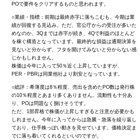
POで要件をクリアするものと思われます。
○業績・指標：前期は最終赤字に落ちこむも、今期は業
績が回復する見込み。ただ、官公庁からの受注が多いた
めなのか、3Qまでは赤字が続き、4Qで利益のほとんど
を稼ぐ構造となっています。最終的な損益は通期決算を
見ないと分からず、フタを開けてみないと分からない感
じかもしれません。
株価は今年に入って50％近く上昇していますが、
PER・PBRは同業他社より割安となっています。
○総評：希薄度は8％程度、売出を含めたPO数は発行株
の10％程度とあまり多くありません。流動性も十分あ
り、POは問題なく捌けそうです。
ただ、1部昇格で株価が上昇しすぎると注意が必要かも
しれません。今年に入ってからは急騰・急落を繰り返し
ており、仕手株っぽい動きを見せています。価格決定ま
でに落ち着いてくれるといいのですが。