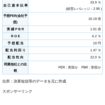
33.9 ％
自 己 資 本 比 率
(経営レバレッジ：2.95 )
予想PER(会社予
16.19 倍
想)
実 績 P B R
1.01 倍
R O E
6.2 ％
予 想 配 当
10 円
配 当 利 回 り
1.47 ％
配 当 性 向
22.0 ％
同業他社との比
PER：割安か PBR：割安か
較
出所：決算短信等のデータを元に作成
スポンサーリンク