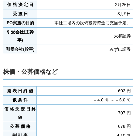
価 格 決 定 日
2月26日
受 渡 日
3月9日
PO実施の目的
本社工場内の設備投資資金に充当予定。
引受会社(主幹
大和証券
事)
引受会社(幹事)
みずほ証券
株価・公募価格など
発 表 日 終 値
602 円
仮 条 件
– 4.0 ％ ～ – 6.0 ％
価 格 決 定 日 終
707 円
値
公 募 価 格
678 円
割 引 率
–4.10 ％