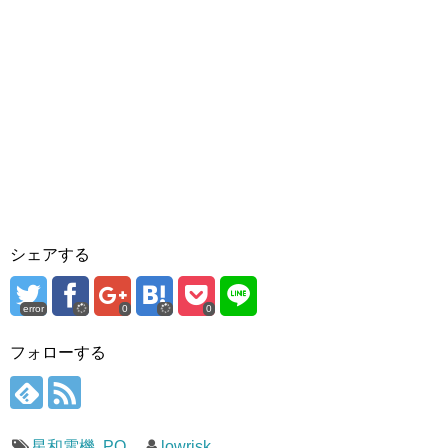
シェアする
error
0
0
フォローする
星和電機
,
PO
lowrisk