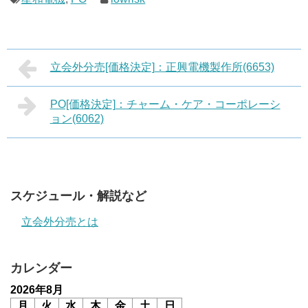
立会外分売[価格決定]：正興電機製作所(6653)
PO[価格決定]：チャーム・ケア・コーポレーシ
ョン(6062)
スケジュール・解説など
立会外分売とは
カレンダー
2026年8月
月
火
水
木
金
土
日