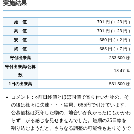
実施結果
始 値
701 円 ( + 23 円 )
高 値
701 円 ( + 23 円 )
安 値
680 円 ( + 2 円 )
終 値
685 円 ( + 7 円 )
寄付出来高
233,600 株
寄付出来高/公募
18.47 ％
数
1日の出来高
531,500 株
コメント：○前日終値とほぼ同値で寄り付いた物の、そ
の後は徐々に失速・・・結局、685円で引けています。
公募価格は死守した物の、地合いが良かったにもかかわ
らず上がる感じを見せませんでした。短期の25日線を
割り込むようだと、さらなる調整の可能性もありそうで