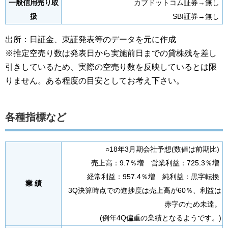
一般信用売り取
カブドットコム証券→無し
扱
SBI証券→無し
出所：日証金、東証発表等のデータを元に作成
※推定空売り数は発表日から実施前日までの貸株残を差し
引きしているため、実際の空売り数を反映しているとは限
りません。ある程度の目安としてお考え下さい。
各種指標など
○18年3月期会社予想(数値は前期比)
売上高：9.7％増 営業利益：725.3％増
経常利益：957.4％増 純利益：黒字転換
業 績
3Q決算時点での進捗度は売上高が60％、利益は
赤字のため未達。
(例年4Q偏重の業績となるようです。)