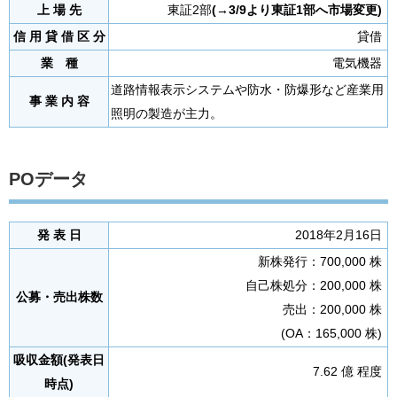
上 場 先
東証2部
(→3/9より東証1部へ市場変更)
信 用 貸 借 区 分
貸借
業 種
電気機器
道路情報表示システムや防水・防爆形など産業用
事 業 内 容
照明の製造が主力。
POデータ
発 表 日
2018年2月16日
新株発行：700,000 株
自己株処分：200,000 株
公募・売出株数
売出：200,000 株
(OA：165,000 株)
吸収金額(発表日
7.62 億 程度
時点)