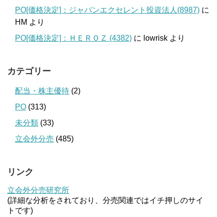
PO[価格決定]：ジャパンエクセレント投資法人(8987)
に
HM
より
PO[価格決定]：ＨＥＲＯＺ (4382)
に
lowrisk
より
カテゴリー
配当・株主優待
(2)
PO
(313)
未分類
(33)
立会外分売
(485)
リンク
立会外分売研究所
(詳細な分析をされており、分売関連ではイチ押しのサイ
トです)