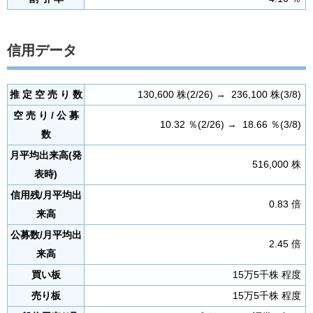
信用データ
推 定 空 売 り 数
130,600 株(2/26) → 236,100 株(3/8)
空 売 り / 公 募
10.32 ％(2/26) → 18.66 ％(3/8)
数
月平均出来高(発
516,000 株
表時)
信用残/月平均出
0.83 倍
来高
公募数/月平均出
2.45 倍
来高
買い板
15万5千株 程度
売り板
15万5千株 程度