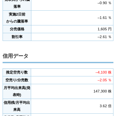
–0.90 ％
落率
実施2日前
–1.61 ％
からの騰落率
分売価格
1,605 円
割引率
–2.61 ％
信用データ
推定空売り数
–4,100 株
空売り/分売数
–2.05 ％
月平均出来高(発
147,300 株
表時)
信用残/月平均出
3.62 倍
来高