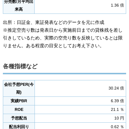
分売数/月平均出
1.36 倍
来高
出所：日証金、東証発表などのデータを元に作成
※推定空売り数は発表日から実施前日までの貸株残を差し
引きしているため、実際の空売り数を反映しているとは限
りません。ある程度の目安としてお考え下さい。
各種指標など
会社予想PER(今
30.24 倍
期)
実績PBR
6.39 倍
ROE
21.1 ％
予想配当
10 円
配当利回り
0.62 ％