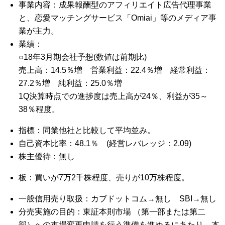
事業内容：成果報酬型のアフィリエイト広告代理事業
と、恋愛マッチングサービス「Omiai」等のメディア事
業が主力。
業績：
○18年3月期会社予想(数値は前期比)
売上高：14.5％増 営業利益：22.4％増 経常利益：
27.2％増 純利益：25.0％増
1Q決算時点での進捗度は売上高が24％、利益が35～
38％程度。
指標：同業他社と比較して平均並み。
自己資本比率：48.1％ (経営レバレッジ：2.09)
株主優待：無し
板：買いが7万2千株程度、売りが10万株程度。
一般信用売り取扱：カブドットコム→無し SBI→無し
分売実施の目的：東証本則市場 （第一部または第二
部）への市場変更申請を行う準備を進めるにあたり、本