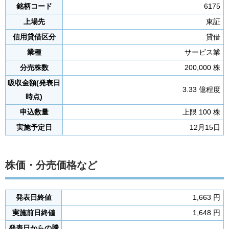
銘柄コード
6175
上場先
東証
信用貸借区分
貸借
業種
サービス業
分売株数
200,000 株
吸収金額(発表日
3.33 億程度
時点)
申込数量
上限 100 株
実施予定日
12月15日
株価・分売価格など
発表日終値
1,663 円
実施前日終値
1,648 円
発表日からの騰