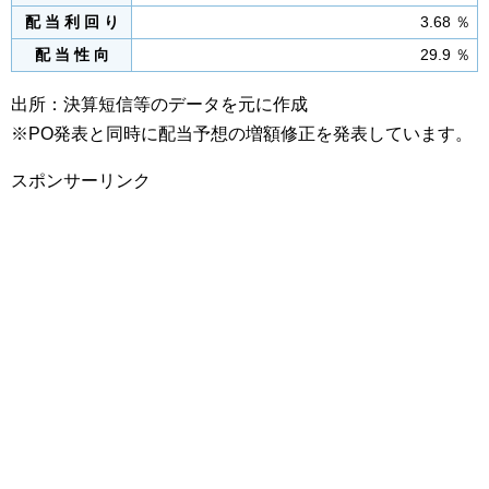
配 当 利 回 り
3.68 ％
配 当 性 向
29.9 ％
出所：決算短信等のデータを元に作成
※PO発表と同時に配当予想の増額修正を発表しています。
スポンサーリンク