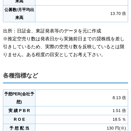
来高
公募数/月平均出
13.70 倍
来高
出所：日証金、東証発表等のデータを元に作成
※推定空売り数は発表日から実施前日までの貸株残を差し
引きしているため、実際の空売り数を反映しているとは限
りません。ある程度の目安としてお考え下さい。
各種指標など
予想PER(会社予
8.13 倍
想)
実 績 P B R
1.51 倍
R O E
18.5 ％
予 想 配 当
130 円(※)