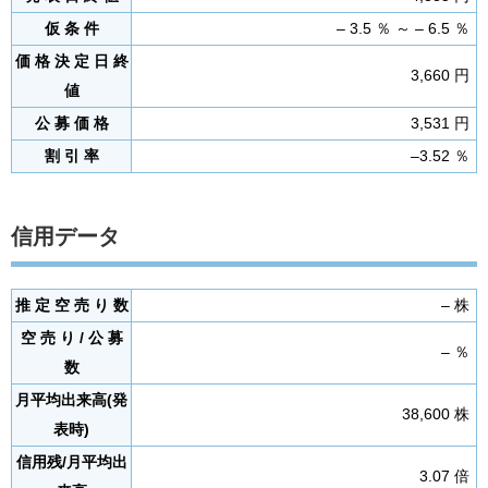
仮 条 件
– 3.5 ％ ～ – 6.5 ％
価 格 決 定 日 終
3,660 円
値
公 募 価 格
3,531 円
割 引 率
–3.52 ％
信用データ
推 定 空 売 り 数
– 株
空 売 り / 公 募
– ％
数
月平均出来高(発
38,600 株
表時)
信用残/月平均出
3.07 倍