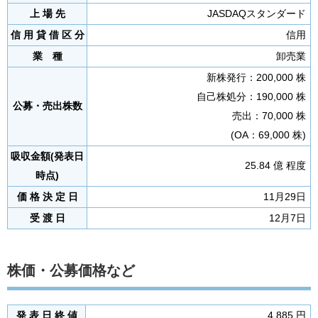
上 場 先
JASDAQスタンダード
信 用 貸 借 区 分
信用
業 種
卸売業
新株発行：200,000 株
自己株処分：190,000 株
公募・売出株数
売出：70,000 株
(OA：69,000 株)
吸収金額(発表日
25.84 億 程度
時点)
価 格 決 定 日
11月29日
受 渡 日
12月7日
株価・公募価格など
発 表 日 終 値
4,885 円