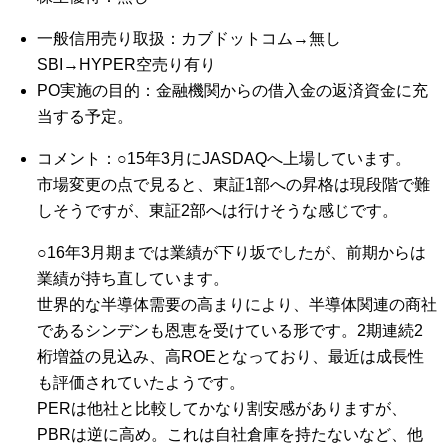
一般信用売り取扱：カブドットコム→無し
SBI→HYPER空売り有り
PO実施の目的：金融機関からの借入金の返済資金に充
当する予定。
コメント：○15年3月にJASDAQへ上場しています。
市場変更の点で見ると、東証1部への昇格は現段階で難
しそうですが、東証2部へは行けそうな感じです。
○16年3月期までは業績が下り坂でしたが、前期からは
業績が持ち直しています。
世界的な半導体需要の高まりにより、半導体関連の商社
であるシンデンも恩恵を受けている形です。2期連続2
桁増益の見込み、高ROEとなっており、最近は成長性
も評価されていたようです。
PERは他社と比較してかなり割安感がありますが、
PBRは逆に高め。これは自社倉庫を持たないなど、他