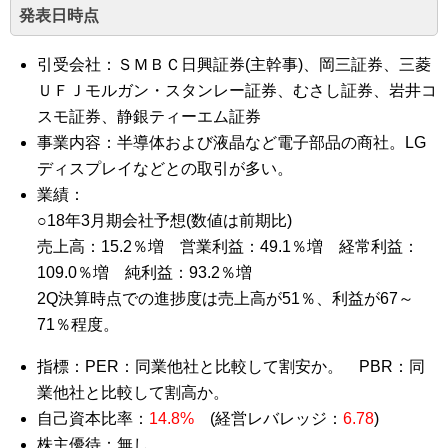
発表日時点
引受会社：ＳＭＢＣ日興証券(主幹事)、岡三証券、三菱
ＵＦＪモルガン・スタンレー証券、むさし証券、岩井コ
スモ証券、静銀ティーエム証券
事業内容：半導体および液晶など電子部品の商社。LG
ディスプレイなどとの取引が多い。
業績：
○18年3月期会社予想(数値は前期比)
売上高：15.2％増 営業利益：49.1％増 経常利益：
109.0％増 純利益：93.2％増
2Q決算時点での進捗度は売上高が51％、利益が67～
71％程度。
指標：PER：同業他社と比較して割安か。 PBR：同
業他社と比較して割高か。
自己資本比率：
14.8%
(経営レバレッジ：
6.78
)
株主優待：無し