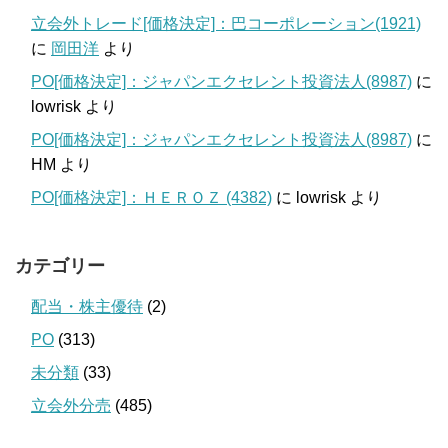
立会外トレード[価格決定]：巴コーポレーション(1921)
に
岡田洋
より
PO[価格決定]：ジャパンエクセレント投資法人(8987)
に
lowrisk
より
PO[価格決定]：ジャパンエクセレント投資法人(8987)
に
HM
より
PO[価格決定]：ＨＥＲＯＺ (4382)
に
lowrisk
より
カテゴリー
配当・株主優待
(2)
PO
(313)
未分類
(33)
立会外分売
(485)