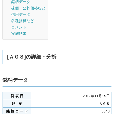
銘柄データ
株価・公募価格など
信用データ
各種指標など
コメント
実施結果
[ＡＧＳ]の詳細・分析
銘柄データ
発 表 日
2017年11月15日
銘 柄
ＡＧＳ
銘 柄 コ ー ド
3648