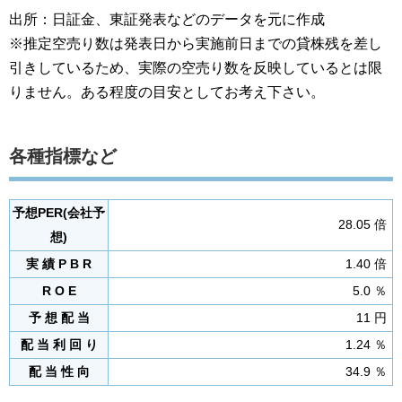
出所：日証金、東証発表などのデータを元に作成
※推定空売り数は発表日から実施前日までの貸株残を差し
引きしているため、実際の空売り数を反映しているとは限
りません。ある程度の目安としてお考え下さい。
各種指標など
予想PER(会社予
28.05 倍
想)
実 績 P B R
1.40 倍
R O E
5.0 ％
予 想 配 当
11 円
配 当 利 回 り
1.24 ％
配 当 性 向
34.9 ％