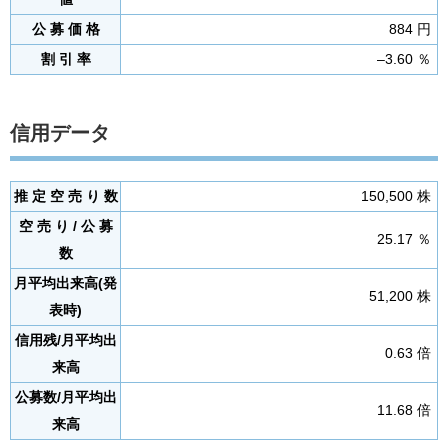
公 募 価 格
884 円
割 引 率
–3.60 ％
信用データ
推 定 空 売 り 数
150,500 株
空 売 り / 公 募
25.17 ％
数
月平均出来高(発
51,200 株
表時)
信用残/月平均出
0.63 倍
来高
公募数/月平均出
11.68 倍
来高