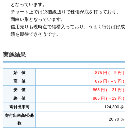
となっています。
チャート上では13週線辺りで株価が底を打っており、
面白い形となっています。
信用売りも現時点で結構入っており、うまく行けば好成
績を期待できそうです。
実施結果
始 値
875 円 ( – 9 円 )
高 値
875 円 ( – 9 円 )
安 値
863 円 ( – 21 円 )
終 値
865 円 ( – 19 円 )
寄付出来高
124,300 株
寄付出来高/公募
20.79 ％
数