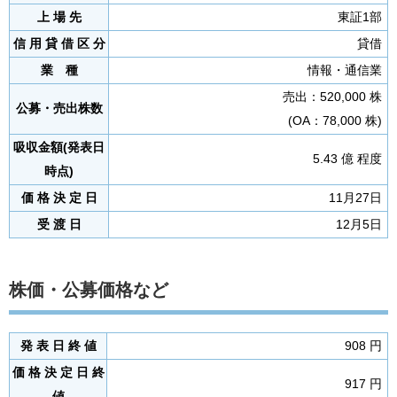
上 場 先
東証1部
信 用 貸 借 区 分
貸借
業 種
情報・通信業
売出：520,000 株
公募・売出株数
(OA：78,000 株)
吸収金額(発表日
5.43 億 程度
時点)
価 格 決 定 日
11月27日
受 渡 日
12月5日
株価・公募価格など
発 表 日 終 値
908 円
価 格 決 定 日 終
917 円
値