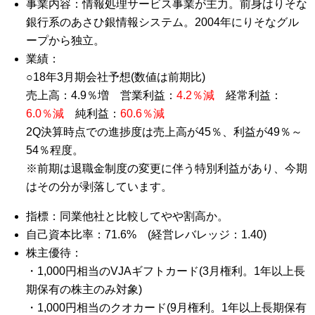
事業内容：情報処理サービス事業が主力。前身はりそな
銀行系のあさひ銀情報システム。2004年にりそなグル
ープから独立。
業績：
○18年3月期会社予想(数値は前期比)
売上高：4.9％増 営業利益：
4.2％減
経常利益：
6.0％減
純利益：
60.6％減
2Q決算時点での進捗度は売上高が45％、利益が49％～
54％程度。
※前期は退職金制度の変更に伴う特別利益があり、今期
はその分が剥落しています。
指標：同業他社と比較してやや割高か。
自己資本比率：71.6% (経営レバレッジ：1.40)
株主優待：
・1,000円相当のVJAギフトカード(3月権利。1年以上長
期保有の株主のみ対象)
・1,000円相当のクオカード(9月権利。1年以上長期保有