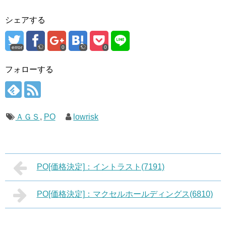
シェアする
error
0
0
フォローする
ＡＧＳ
,
PO
lowrisk
PO[価格決定]：イントラスト(7191)
PO[価格決定]：マクセルホールディングス(6810)