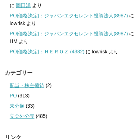
に
岡田洋
より
PO[価格決定]：ジャパンエクセレント投資法人(8987)
に
lowrisk
より
PO[価格決定]：ジャパンエクセレント投資法人(8987)
に
HM
より
PO[価格決定]：ＨＥＲＯＺ (4382)
に
lowrisk
より
カテゴリー
配当・株主優待
(2)
PO
(313)
未分類
(33)
立会外分売
(485)
リンク