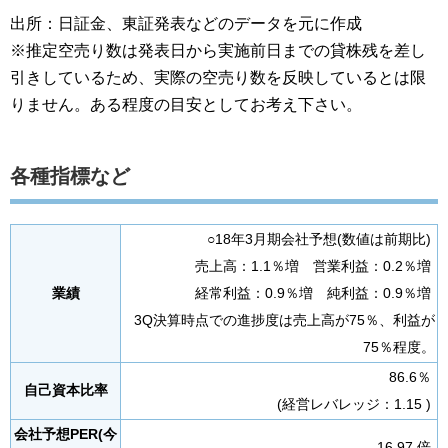
出所：日証金、東証発表などのデータを元に作成
※推定空売り数は発表日から実施前日までの貸株残を差し
引きしているため、実際の空売り数を反映しているとは限
りません。ある程度の目安としてお考え下さい。
各種指標など
○18年3月期会社予想(数値は前期比)
売上高：1.1％増 営業利益：0.2％増
業績
経常利益：0.9％増 純利益：0.9％増
3Q決算時点での進捗度は売上高が75％、利益が
75％程度。
86.6％
自己資本比率
(経営レバレッジ：1.15 )
会社予想PER(今
16.97 倍