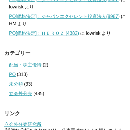
lowrisk
より
PO[価格決定]：ジャパンエクセレント投資法人(8987)
に
HM
より
PO[価格決定]：ＨＥＲＯＺ (4382)
に
lowrisk
より
カテゴリー
配当・株主優待
(2)
PO
(313)
未分類
(33)
立会外分売
(485)
リンク
立会外分売研究所