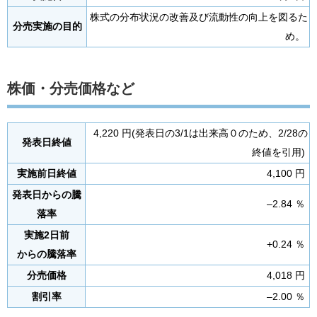
株式の分布状況の改善及び流動性の向上を図るた
分売実施の目的
め。
株価・分売価格など
4,220 円(発表日の3/1は出来高０のため、2/28の
発表日終値
終値を引用)
実施前日終値
4,100 円
発表日からの騰
–2.84 ％
落率
実施2日前
+0.24 ％
からの騰落率
分売価格
4,018 円
割引率
–2.00 ％