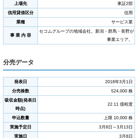
上場先
東証2部
信用貸借区分
信用
業種
サービス業
セコムグループの地域会社。新潟・群馬・長野が
事 業 内 容
事業エリア。
分売データ
発表日
2018年3月1日
分売株数
524,000 株
吸収金額(発表日
22.11 億程度
時点)
申込数量
上限 10,000 株
実施予定日
3月8日～3月13日
実施日
3月8日