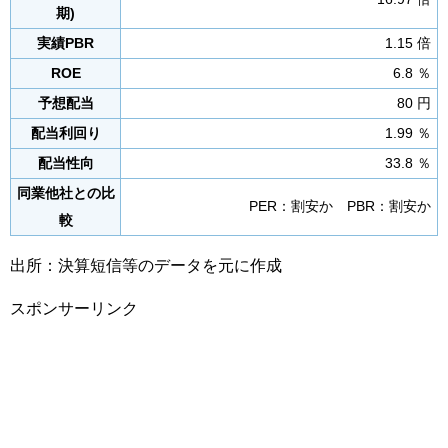
期)
実績PBR
1.15 倍
ROE
6.8 ％
予想配当
80 円
配当利回り
1.99 ％
配当性向
33.8 ％
同業他社との比
PER：割安か PBR：割安か
較
出所：決算短信等のデータを元に作成
スポンサーリンク