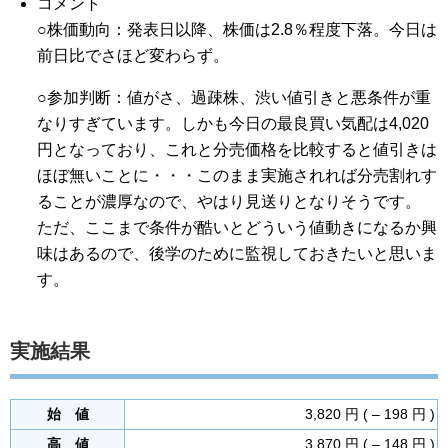
コメント
○株価動向：発表日以降、株価は2.8％程度下落。今日は
前日比でさほど変わらず。
○参加判断：値がさ、過疎株、渋い値引きと悪条件が重
なりすぎています。しかも今日の最良買い気配は4,020
円となっており、これと分売価格を比較すると値引きは
ほぼ無いことに・・・このまま実施されれば分売割れす
ることが濃厚なので、やはり見送りとなりそうです。
ただ、ここまで条件が酷いとどういう値動きになるか興
味はあるので、後学のために監視しておきたいと思いま
す。
実施結果
始 値
3,820 円 ( – 198 円 )
高 値
3,870 円 ( – 148 円 )