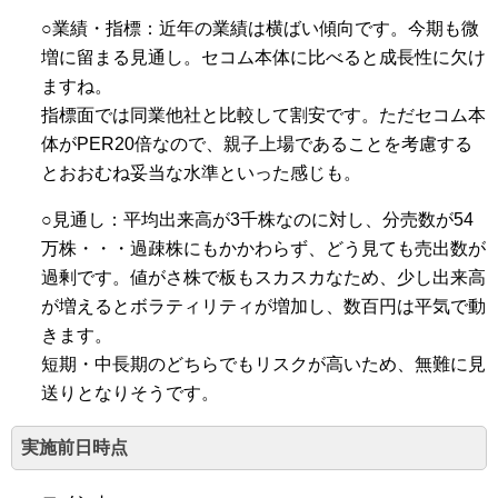
○業績・指標：近年の業績は横ばい傾向です。今期も微
増に留まる見通し。セコム本体に比べると成長性に欠け
ますね。
指標面では同業他社と比較して割安です。ただセコム本
体がPER20倍なので、親子上場であることを考慮する
とおおむね妥当な水準といった感じも。
○見通し：平均出来高が3千株なのに対し、分売数が54
万株・・・過疎株にもかかわらず、どう見ても売出数が
過剰です。値がさ株で板もスカスカなため、少し出来高
が増えるとボラティリティが増加し、数百円は平気で動
きます。
短期・中長期のどちらでもリスクが高いため、無難に見
送りとなりそうです。
実施前日時点