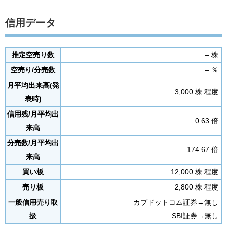
信用データ
推定空売り数
– 株
空売り/分売数
– ％
月平均出来高(発
3,000 株 程度
表時)
信用残/月平均出
0.63 倍
来高
分売数/月平均出
174.67 倍
来高
買い板
12,000 株 程度
売り板
2,800 株 程度
一般信用売り取
カブドットコム証券→無し
扱
SBI証券→無し