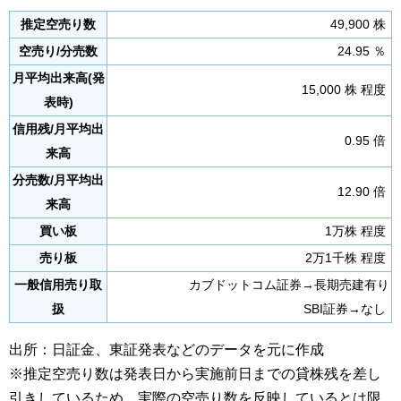
推定空売り数
49,900 株
空売り/分売数
24.95 ％
月平均出来高(発
15,000 株 程度
表時)
信用残/月平均出
0.95 倍
来高
分売数/月平均出
12.90 倍
来高
買い板
1万株 程度
売り板
2万1千株 程度
一般信用売り取
カブドットコム証券→長期売建有り
扱
SBI証券→なし
出所：日証金、東証発表などのデータを元に作成
※推定空売り数は発表日から実施前日までの貸株残を差し
引きしているため、実際の空売り数を反映しているとは限