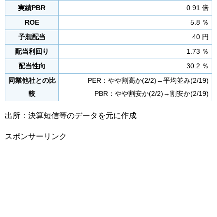
実績PBR
0.91 倍
ROE
5.8 ％
予想配当
40 円
配当利回り
1.73 ％
配当性向
30.2 ％
同業他社との比
PER：やや割高か(2/2)→平均並み(2/19)
較
PBR：やや割安か(2/2)→割安か(2/19)
出所：決算短信等のデータを元に作成
スポンサーリンク