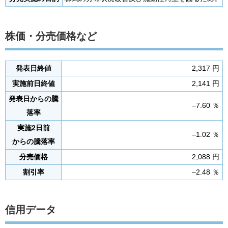
株価・分売価格など
発表日終値
2,317 円
実施前日終値
2,141 円
発表日からの騰
–7.60 ％
落率
実施2日前
–1.02 ％
からの騰落率
分売価格
2,088 円
割引率
–2.48 ％
信用データ