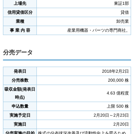
上場先
東証1部
信用貸借区分
貸借
業種
卸売業
事 業 内 容
産業用機器・パーツの専門商社。
分売データ
発表日
2018年2月2日
分売株数
200,000 株
吸収金額(発表日
4.63 億程度
時点)
申込数量
上限 500 株
実施予定日
2月20日～2月23日
実施日
2月20日
分売実施の目的
株式の分布状況改善及び流動性向上を図るため。