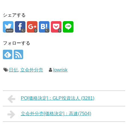
シェアする
error
0
0
フォローする
日伝
,
立会外分売
lowrisk
PO[価格決定]：GLP投資法人 (3281)
立会外分売[価格決定]：高速(7504)