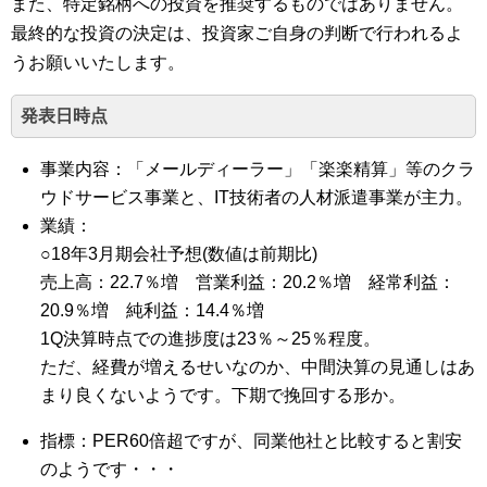
また、特定銘柄への投資を推奨するものではありません。
最終的な投資の決定は、投資家ご自身の判断で行われるよ
うお願いいたします。
発表日時点
事業内容：「メールディーラー」「楽楽精算」等のクラ
ウドサービス事業と、IT技術者の人材派遣事業が主力。
業績：
○18年3月期会社予想(数値は前期比)
売上高：22.7％増 営業利益：20.2％増 経常利益：
20.9％増 純利益：14.4％増
1Q決算時点での進捗度は23％～25％程度。
ただ、経費が増えるせいなのか、中間決算の見通しはあ
まり良くないようです。下期で挽回する形か。
指標：PER60倍超ですが、同業他社と比較すると割安
のようです・・・