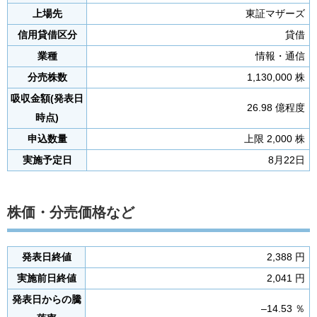
上場先
東証マザーズ
信用貸借区分
貸借
業種
情報・通信
分売株数
1,130,000 株
吸収金額(発表日
26.98 億程度
時点)
申込数量
上限 2,000 株
実施予定日
8月22日
株価・分売価格など
発表日終値
2,388 円
実施前日終値
2,041 円
発表日からの騰
–14.53 ％