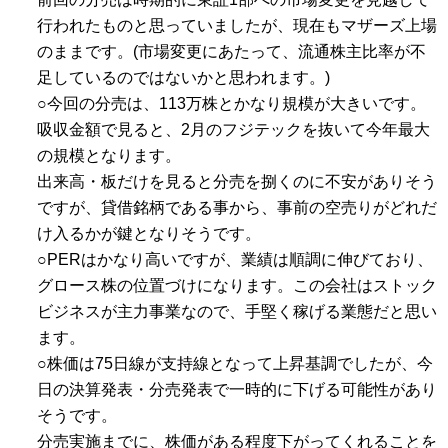
行われたものと思っていましたが、現在もマザーズ上場
のままです。(市場変更にあたって、流通株主比率が不
足しているのではないかと思われます。)
○今回の分売は、113万株とかなり規模が大きいです。
吸収金額で見ると、2月のフジテックを抜いて今年最大
の規模となります。
出来高・板だけを見ると分売を捌くのに不安がありそう
ですが、貸借銘柄である事から、事前の空売りがどれだ
け入るかが鍵となりそうです。
○PERはかなり高いですが、業績は順調に伸びており、
グロース株の位置づけになります。この会社はストック
ビジネスが主力事業なので、手堅く稼げる業態だと思い
ます。
○株価は75日線が支持線となって上昇基調でしたが、今
日の決算発表・分売発表で一時的に下げる可能性があり
そうです。
分売実施までに、株価がある程度下がってくれることを