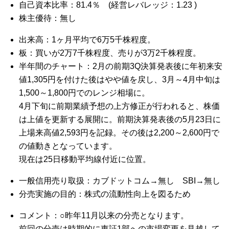
自己資本比率：81.4％ (経営レバレッジ：1.23 )
株主優待：無し
出来高：1ヶ月平均で6万5千株程度。
板：買いが2万7千株程度、売りが3万2千株程度。
半年間のチャート：2月の前期3Q決算発表後に年初来安
値1,305円を付けた後はやや値を戻し、3月～4月中旬は
1,500～1,800円でのレンジ相場に。
4月下旬に前期業績予想の上方修正が行われると、株価
は上値を更新する展開に。前期決算発表後の5月23日に
上場来高値2,593円を記録。その後は2,200～2,600円で
の値動きとなっています。
現在は25日移動平均線付近に位置。
一般信用売り取扱：カブドットコム→無し SBI→無し
分売実施の目的：株式の流動性向上を図るため
コメント：○昨年11月以来の分売となります。
前回の分売は時期的に東証1部への市場変更を見越して