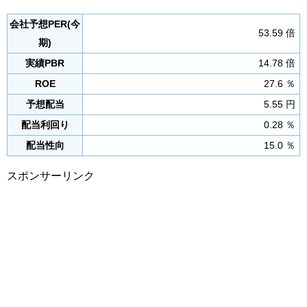
会社予想PER(今
53.59 倍
期)
実績PBR
14.78 倍
ROE
27.6 ％
予想配当
5.55 円
配当利回り
0.28 ％
配当性向
15.0 ％
スポンサーリンク