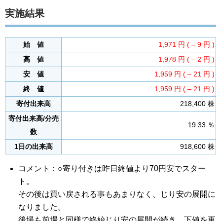
実施結果
始 値
1,971 円 ( – 9 円 )
高 値
1,978 円 ( – 2 円 )
安 値
1,959 円 ( – 21 円 )
終 値
1,959 円 ( – 21 円 )
寄付出来高
218,400 株
寄付出来高/分売
19.33 ％
数
1日の出来高
918,600 株
コメント：○寄り付きは昨日終値より70円安でスター
ト。
その後は買い戻される事もあまりなく、じり安の展開に
なりました。
後場も前場と同様で終始じり安の展開が続き、下値を更